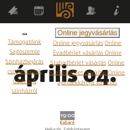
Online jegyvásárlás
Támogatóink
Online jegyvásárlás
Online
Sajtószemle
Évadbérlet vásárlás
Online
Színházbejárás
Szabadbérlet vásárlás
Online
április 04.
csoportoknak
Szabadbérlet beváltás
Online
Galéria
A
ajándékkártya vásárlás
színházról
19:00
Kabaré