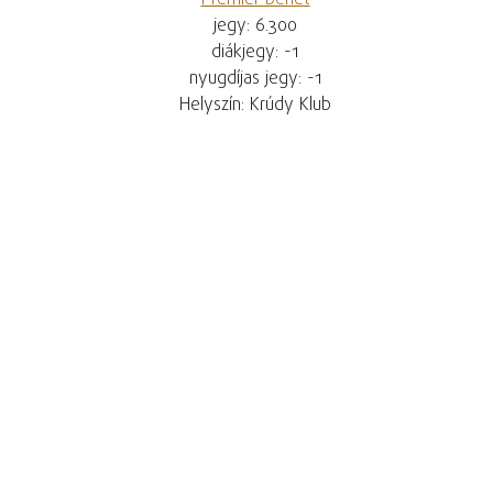
Premier bérlet
jegy: 6.300
diákjegy: -1
nyugdíjas jegy: -1
Helyszín: Krúdy Klub