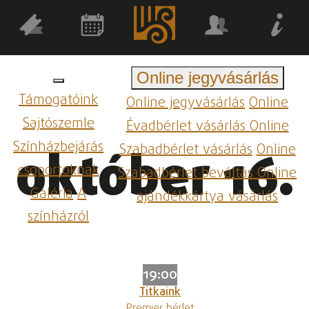
Online jegyvásárlás
Támogatóink
Online jegyvásárlás
Online
Sajtószemle
Évadbérlet vásárlás
Online
Színházbejárás
Szabadbérlet vásárlás
Online
október 16.
csoportoknak
Szabadbérlet beváltás
Online
Galéria
A
ajándékkártya vásárlás
színházról
19:00
Titkaink