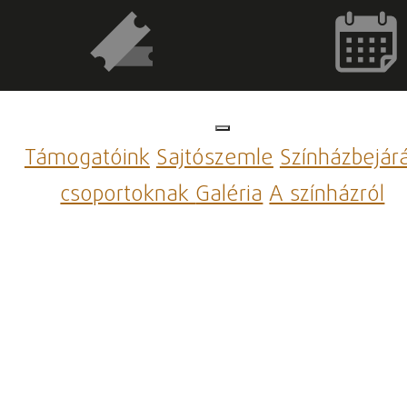
Támogatóink
Sajtószemle
Színházbejár
csoportoknak
Galéria
A színházról