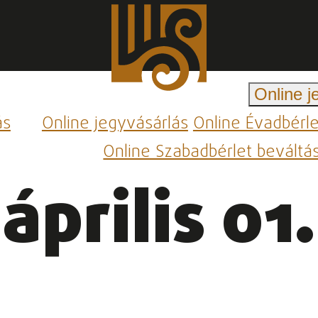
Online j
ás
Online jegyvásárlás
Online Évadbérl
Online Szabadbérlet beváltá
április 01.