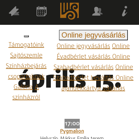
Online jegyvásárlás
Támogatóink
Online jegyvásárlás
Online
Sajtószemle
Évadbérlet vásárlás
Online
Színházbejárás
Szabadbérlet vásárlás
Online
április 15.
csoportoknak
Szabadbérlet beváltás
Online
Galéria
A
ajándékkártya vásárlás
színházról
17:00
Pygmalion