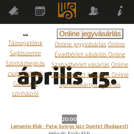
Online jegyvásárlás
Támogatóink
Online jegyvásárlás
Online
Sajtószemle
Évadbérlet vásárlás
Online
Színházbejárás
Szabadbérlet vásárlás
Online
április 15.
csoportoknak
Szabadbérlet beváltás
Online
Galéria
A
ajándékkártya vásárlás
színházról
20:00
Lamantin Klub - Pataj György Jazz Quintet (Budapest)