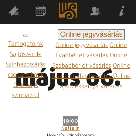
Online jegyvásárlás
Támogatóink
Online jegyvásárlás
Online
Sajtószemle
Évadbérlet vásárlás
Online
Színházbejárás
Szabadbérlet vásárlás
Online
május 06.
csoportoknak
Szabadbérlet beváltás
Online
Galéria
A
ajándékkártya vásárlás
színházról
19:00
Naftalin