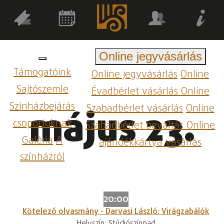
Online jegyvásárlás
Támogatóink
Online jegyvásárlás
Online
Sajtószemle
Évadbérlet vásárlás
Online
Színházbejárás
Szabadbérlet vásárlás
Online
május 23.
csoportoknak
Szabadbérlet beváltás
Online
Galéria
A
ajándékkártya vásárlás
színházról
20:00
Kötelező olvasmány - Darvasi László: Virágzabálók