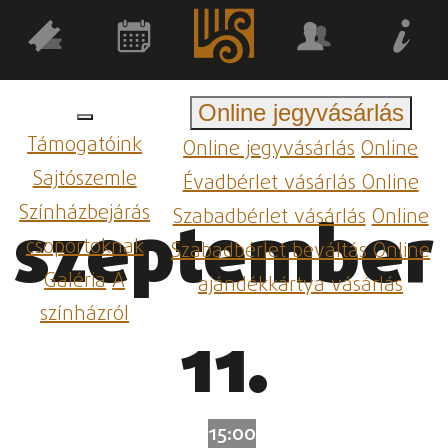
Online jegyvásárlás
Támogatóink
Online jegyvásárlás
Online
Sajtószemle
Évadbérlet vásárlás
Online
Színházbejárás
Szabadbérlet vásárlás
Online
szeptember
csoportoknak
Szabadbérlet beváltás
Online
Galéria
A
ajándékkártya vásárlás
színházról
11.
15:00