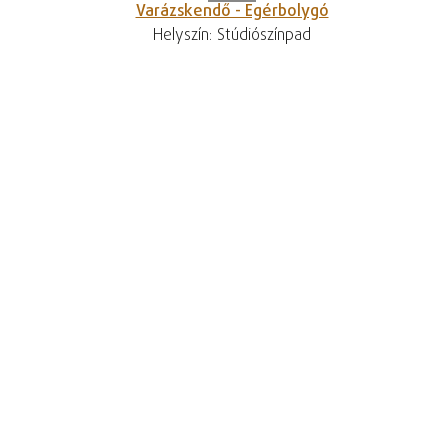
Varázskendő - Egérbolygó
Helyszín: Stúdiószínpad