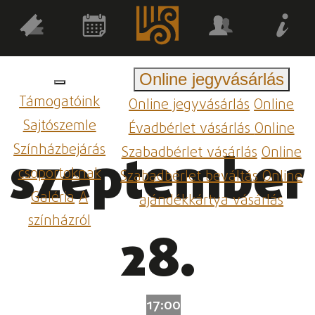
Online jegyvásárlás
Támogatóink
Online jegyvásárlás
Online
Sajtószemle
Évadbérlet vásárlás
Online
Színházbejárás
Szabadbérlet vásárlás
Online
szeptember
csoportoknak
Szabadbérlet beváltás
Online
Galéria
A
ajándékkártya vásárlás
színházról
28.
17:00