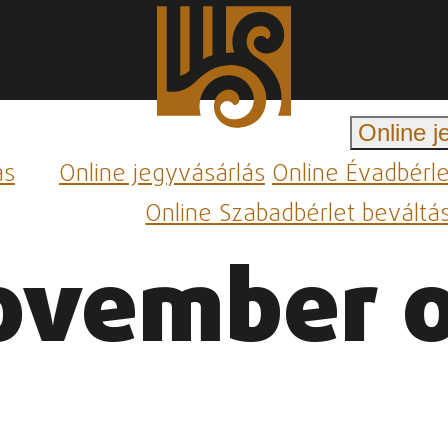
Online j
ás
Online jegyvásárlás
Online Évadbérl
Online Szabadbérlet beváltá
ovember 0