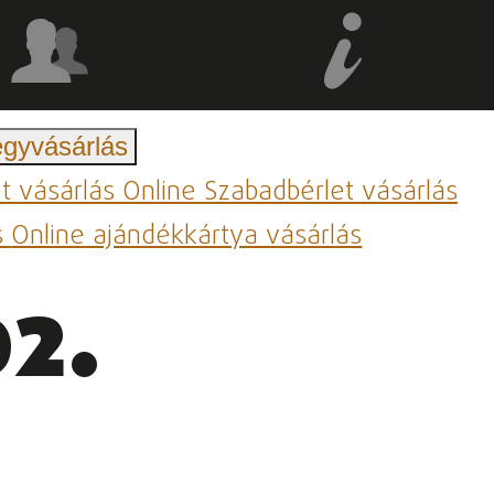
egyvásárlás
et vásárlás
Online Szabadbérlet vásárlás
s
Online ajándékkártya vásárlás
2.