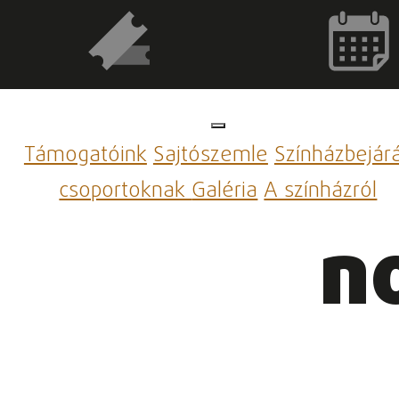
Támogatóink
Sajtószemle
Színházbejár
csoportoknak
Galéria
A színházról
n