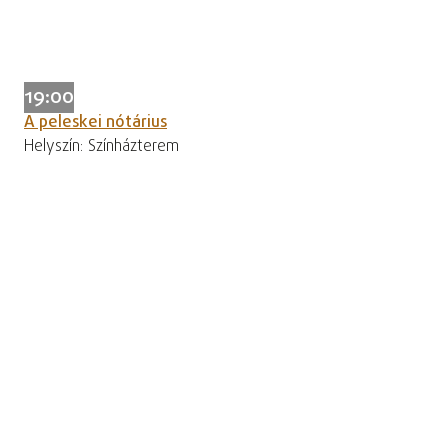
19:00
A peleskei nótárius
Helyszín: Színházterem