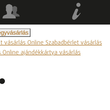
egyvásárlás
et vásárlás
Online Szabadbérlet vásárlás
s
Online ajándékkártya vásárlás
.