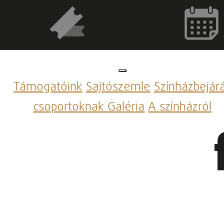
Támogatóink
Sajtószemle
Színházbejár
csoportoknak
Galéria
A színházról