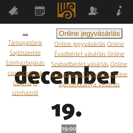
Online jegyvásárlás
Támogatóink
Online jegyvásárlás
Online
Sajtószemle
Évadbérlet vásárlás
Online
Színházbejárás
Szabadbérlet vásárlás
Online
december
csoportoknak
Szabadbérlet beváltás
Online
Galéria
A
ajándékkártya vásárlás
színházról
19.
19:00