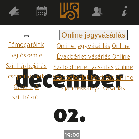
Online jegyvásárlás
Támogatóink
Online jegyvásárlás
Online
Sajtószemle
Évadbérlet vásárlás
Online
Színházbejárás
Szabadbérlet vásárlás
Online
december
csoportoknak
Szabadbérlet beváltás
Online
Galéria
A
ajándékkártya vásárlás
színházról
02.
19:00