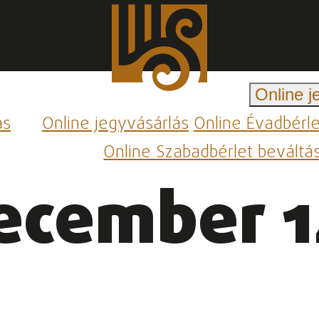
Online j
ás
Online jegyvásárlás
Online Évadbérl
Online Szabadbérlet beváltá
ecember 1