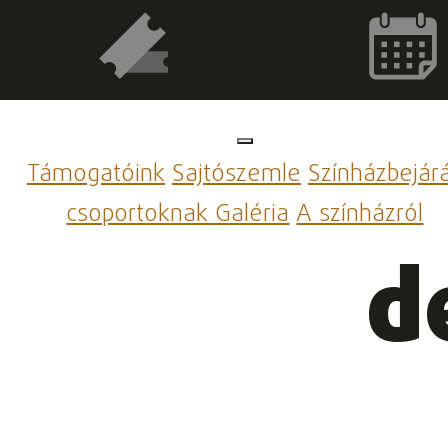
Támogatóink
Sajtószemle
Színházbejár
csoportoknak
Galéria
A színházról
d