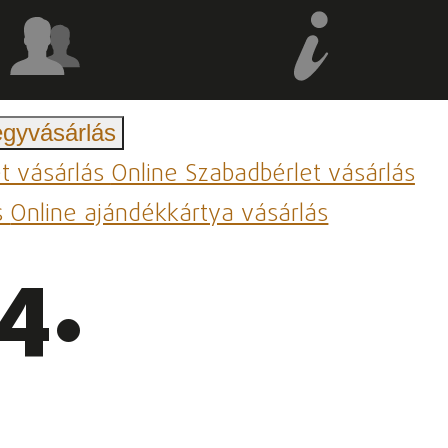
egyvásárlás
et vásárlás
Online Szabadbérlet vásárlás
s
Online ajándékkártya vásárlás
4.