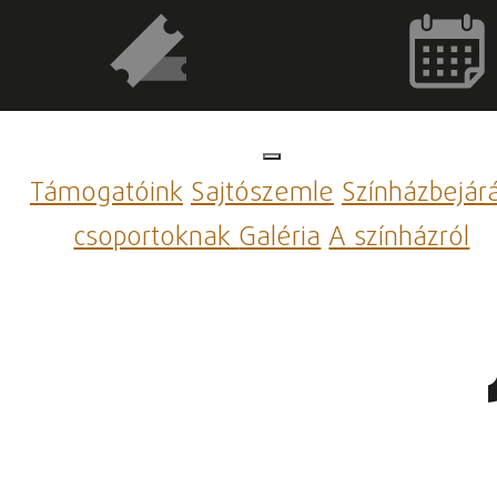
Támogatóink
Sajtószemle
Színházbejár
csoportoknak
Galéria
A színházról