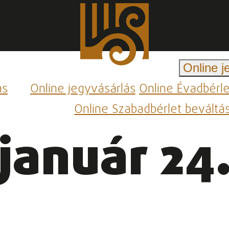
Online j
ás
Online jegyvásárlás
Online Évadbérl
Online Szabadbérlet beváltá
január 24