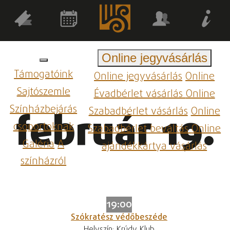
Online jegyvásárlás
Támogatóink
Online jegyvásárlás
Online
Sajtószemle
Évadbérlet vásárlás
Online
Színházbejárás
Szabadbérlet vásárlás
Online
február 19.
csoportoknak
Szabadbérlet beváltás
Online
Galéria
A
ajándékkártya vásárlás
színházról
19:00
Szókratész védőbeszéde