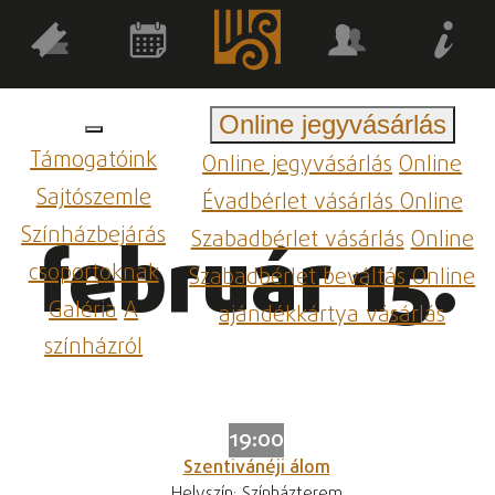
Online jegyvásárlás
Támogatóink
Online jegyvásárlás
Online
Sajtószemle
Évadbérlet vásárlás
Online
Színházbejárás
Szabadbérlet vásárlás
Online
február 15.
csoportoknak
Szabadbérlet beváltás
Online
Galéria
A
ajándékkártya vásárlás
színházról
19:00
Szentivánéji álom