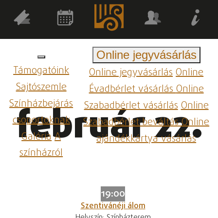
Online jegyvásárlás
Támogatóink
Online jegyvásárlás
Online
Sajtószemle
Évadbérlet vásárlás
Online
Színházbejárás
Szabadbérlet vásárlás
Online
február 22.
csoportoknak
Szabadbérlet beváltás
Online
Galéria
A
ajándékkártya vásárlás
színházról
19:00
Szentivánéji álom