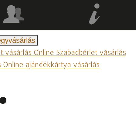
egyvásárlás
et vásárlás
Online Szabadbérlet vásárlás
s
Online ajándékkártya vásárlás
.