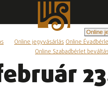
Online j
ás
Online jegyvásárlás
Online Évadbérl
Online Szabadbérlet beváltá
február 23