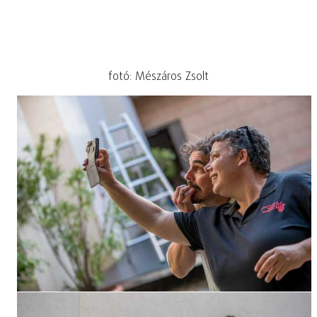
fotó: Mészáros Zsolt