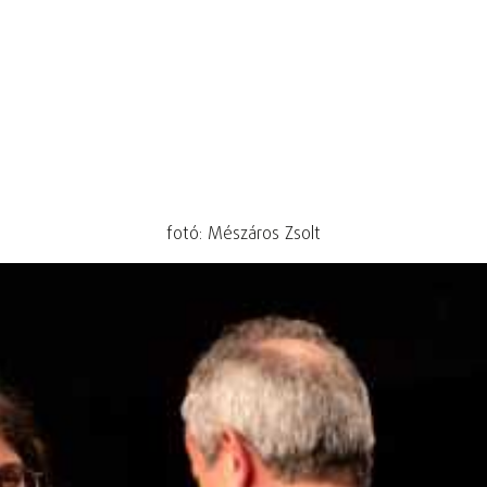
fotó: Mészáros Zsolt