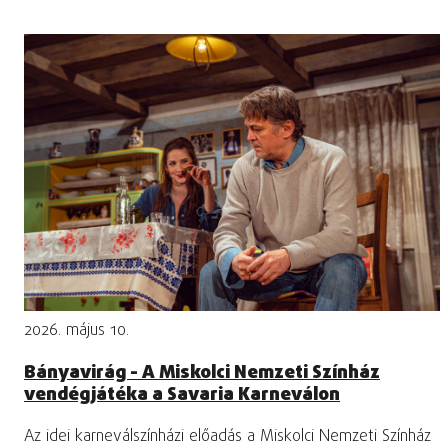
2026. május 10.
Bányavirág - A Miskolci Nemzeti Színház
vendégjátéka a Savaria Karneválon
Az idei karneválszínházi előadás a Miskolci Nemzeti Színház