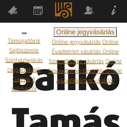
Online jegyvásárlás
Támogatóink
Online jegyvásárlás
Online
Sajtószemle
Évadbérlet vásárlás
Online
Balikó
Színházbejárás
Szabadbérlet vásárlás
Online
csoportoknak
Szabadbérlet beváltás
Online
Galéria
A
ajándékkártya vásárlás
színházról
Tamás