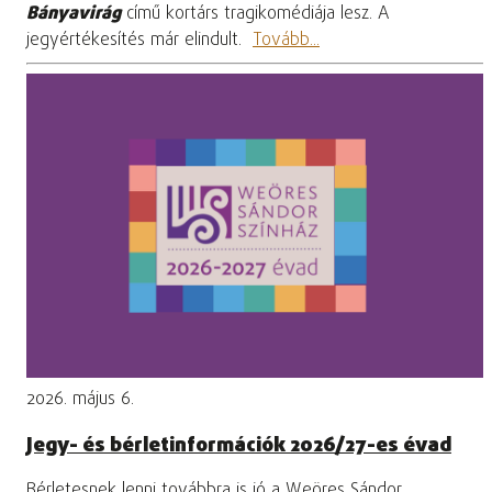
Bányavirág
című kortárs tragikomédiája lesz. A
jegyértékesítés már elindult.
Tovább...
2026. május 6.
Jegy- és bérletinformációk 2026/27-es évad
Bérletesnek lenni továbbra is jó a Weöres Sándor