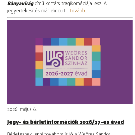
Bányavirág
című kortárs tragikomédiája lesz. A
jegyértékesítés már elindult.
Tovább...
2026. május 6.
Jegy- és bérletinformációk 2026/27-es évad
Bérletesnek lenni továbbra is jó a Weöres Sándor