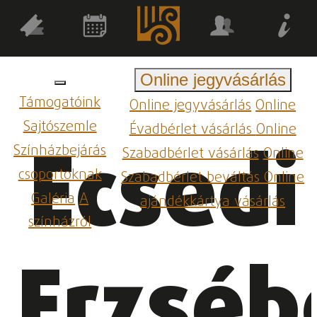
Online jegyvásárlás
Támogatóink
Online jegyvásárlás
Online
Sajtószemle
Évadbérlet vásárlás
Online
Ecsedi
Színházbejárás
Szabadbérlet vásárlás
Online
csoportoknak
Szabadbérlet beváltás
Online
Galéria
A
ajándékkártya vásárlás
színházról
Erzséb