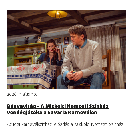
2026. május 10.
Bányavirág - A Miskolci Nemzeti Színház
vendégjátéka a Savaria Karneválon
Az idei karneválszínházi előadás a Miskolci Nemzeti Színház