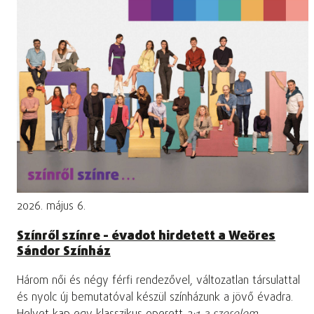
2026. május 6.
Színről színre - évadot hirdetett a Weöres
Sándor Színház
Három női és négy férfi rendezővel, változatlan társulattal
és nyolc új bemutatóval készül színházunk a jövő évadra.