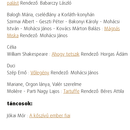
palást
Rendező: Babarczy László
Balogh Mária, cselédlány a Korláth-konyhán
Szirmai Albert - Geszti Péter - Bakonyi Károly - Mohácsi
István - Mohácsi János - Kovács Márton Balázs :
Mágnás
Miska
Rendező: Mohácsi János
Célia
William Shakespeare :
Ahogy tetszik
Rendező: Horgas Ádám
Duci
Szép Ernő :
Vőlegény
Rendező: Mohácsi János
Mariane, Orgon lánya, Valér szerelme
Molière - Parti Nagy Lajos :
Tartuffe
Rendező: Béres Attila
táncosok:
Jókai Mór :
A kőszívű ember fiai