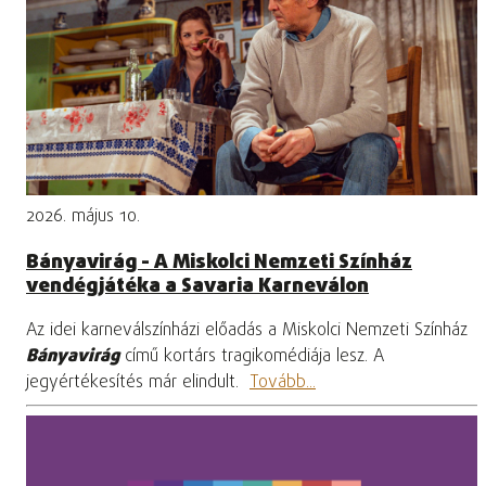
2026. május 10.
Bányavirág - A Miskolci Nemzeti Színház
vendégjátéka a Savaria Karneválon
Az idei karneválszínházi előadás a Miskolci Nemzeti Színház
Bányavirág
című kortárs tragikomédiája lesz. A
jegyértékesítés már elindult.
Tovább...