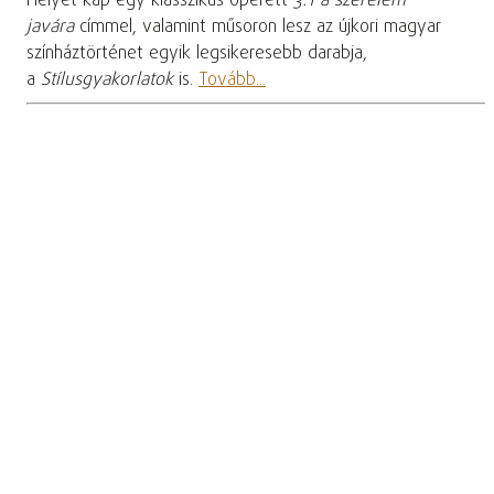
Helyet kap egy klasszikus operett
3:1 a szerelem
javára
címmel, valamint műsoron lesz az újkori magyar
színháztörténet egyik legsikeresebb darabja,
a
Stílusgyakorlatok
is.
Tovább...