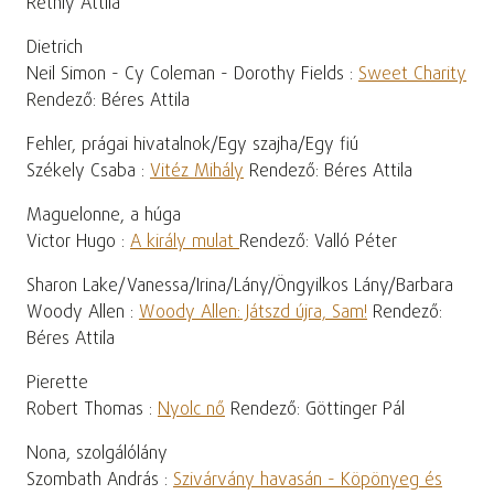
Réthly Attila
Dietrich
Neil Simon - Cy Coleman - Dorothy Fields :
Sweet Charity
Rendező: Béres Attila
Fehler, prágai hivatalnok/Egy szajha/Egy fiú
Székely Csaba :
Vitéz Mihály
Rendező: Béres Attila
Maguelonne, a húga
Victor Hugo :
A király mulat
Rendező: Valló Péter
Sharon Lake/Vanessa/Irina/Lány/Öngyilkos Lány/Barbara
Woody Allen :
Woody Allen: Játszd újra, Sam!
Rendező:
Béres Attila
Pierette
Robert Thomas :
Nyolc nő
Rendező: Göttinger Pál
Nona, szolgálólány
Szombath András :
Szivárvány havasán - Köpönyeg és