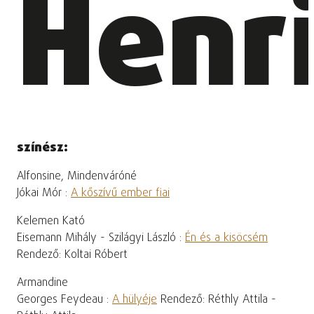
Henr
színész:
Alfonsine, Mindenváróné
Jókai Mór :
A kőszívű ember fiai
Kelemen Kató
Eisemann Mihály - Szilágyi László :
Én és a kisöcsém
Rendező: Koltai Róbert
Armandine
Georges Feydeau :
A hülyéje
Rendező: Réthly Attila -