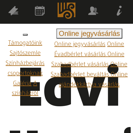
Online jegyvásárlás
Támogatóink
Online jegyvásárlás
Online
Sajtószemle
Évadbérlet vásárlás
Online
Edvi
Színházbejárás
Szabadbérlet vásárlás
Online
csoportoknak
Szabadbérlet beváltás
Online
Galéria
A
ajándékkártya vásárlás
színházról