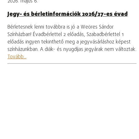
2026. május 6.
Jegy- és bérletinformációk 2026/27-es évad
Bérletesnek lenni továbbra is jó a Weöres Sándor
Színházban! Évadbérlettel 2 előadás, Szabadbérlettel 1
előadás ingyen tekinthető meg a jegyvásárláshoz képest
színházunkban. A diák- és nyugdíjas jegyárak nem változtak.
Tovább...