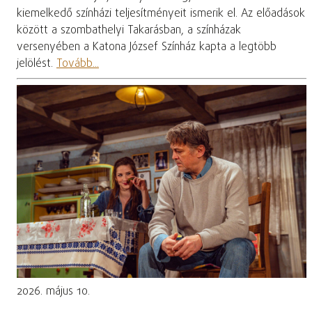
kiemelkedő színházi teljesítményeit ismerik el. Az előadások
között a szombathelyi Takarásban, a színházak
versenyében a Katona József Színház kapta a legtöbb
jelölést.
Tovább...
2026. május 10.