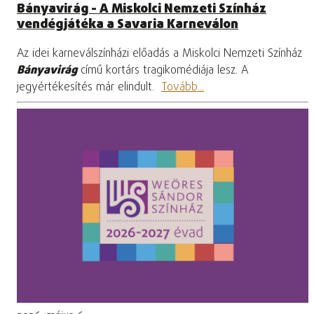
Bányavirág - A Miskolci Nemzeti Színház
vendégjátéka a Savaria Karneválon
Az idei karneválszínházi előadás a Miskolci Nemzeti Színház
Bányavirág
című kortárs tragikomédiája lesz. A
jegyértékesítés már elindult.
Tovább...