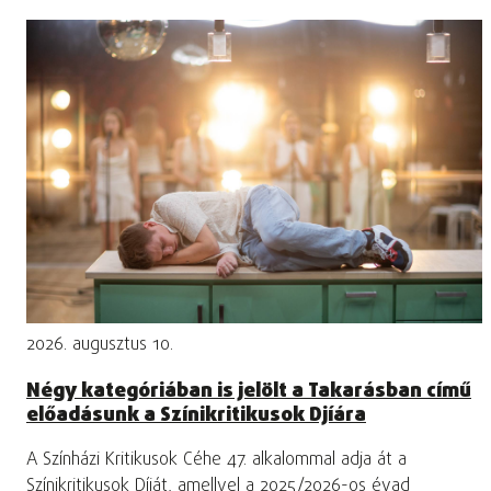
2026. augusztus 10.
Négy kategóriában is jelölt a Takarásban című
előadásunk a Színikritikusok Djíára
A Színházi Kritikusok Céhe 47. alkalommal adja át a
Színikritikusok Díját, amellyel a 2025/2026-os évad