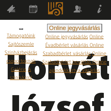
Online jegyvásárlás
Támogatóink
Online jegyvásárlás
Online
Sajtószemle
Évadbérlet vásárlás
Online
Horvá
Színházbejárás
Szabadbérlet vásárlás
Online
csoportoknak
Szabadbérlet beváltás
Online
Galéria
A
ajándékkártya vásárlás
színházról
József