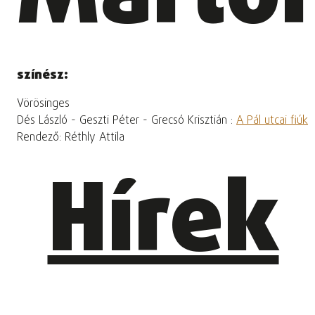
színész:
Vörösinges
Dés László - Geszti Péter - Grecsó Krisztián :
A Pál utcai fiúk
Rendező: Réthly Attila
Hírek