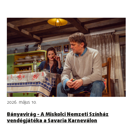
2026. május 10.
Bányavirág - A Miskolci Nemzeti Színház
vendégjátéka a Savaria Karneválon