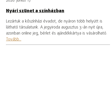
2026. június 17.
Nyári szünet a színházban
Lezártuk a kőszínházi évadot, de nyáron több helyütt is
látható társulatunk. A jegyiroda augusztus 3-án nyit újra,
azonban online jeg, bérlet és ajándékkártya is vásárolható.
Tovább...