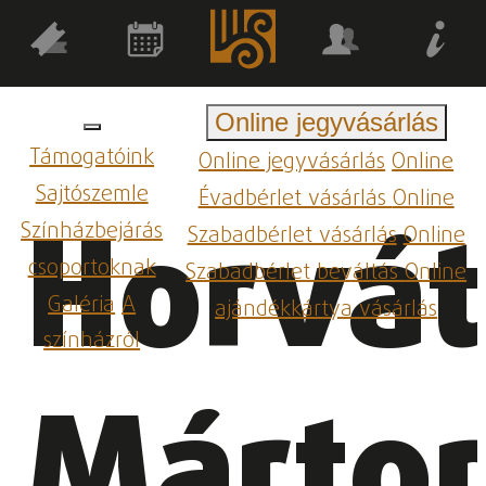
Online jegyvásárlás
Támogatóink
Online jegyvásárlás
Online
Sajtószemle
Évadbérlet vásárlás
Online
Horvá
Színházbejárás
Szabadbérlet vásárlás
Online
csoportoknak
Szabadbérlet beváltás
Online
Galéria
A
ajándékkártya vásárlás
színházról
Márto