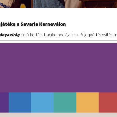
gjátéka a Savaria Karneválon
ányavirág
című kortárs tragikomédiája lesz. A jegyértékesítés m