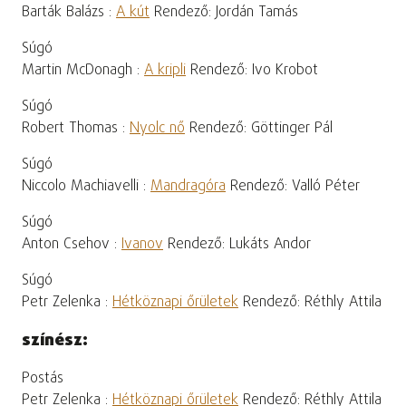
Barták Balázs :
A kút
Rendező: Jordán Tamás
Súgó
Martin McDonagh :
A kripli
Rendező: Ivo Krobot
Súgó
Robert Thomas :
Nyolc nő
Rendező: Göttinger Pál
Súgó
Niccolo Machiavelli :
Mandragóra
Rendező: Valló Péter
Súgó
Anton Csehov :
Ivanov
Rendező: Lukáts Andor
Súgó
Petr Zelenka :
Hétköznapi őrületek
Rendező: Réthly Attila
színész:
Postás
Petr Zelenka :
Hétköznapi őrületek
Rendező: Réthly Attila