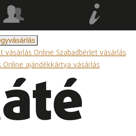
egyvásárlás
et vásárlás
Online Szabadbérlet vásárlás
s
Online ajándékkártya vásárlás
Máté