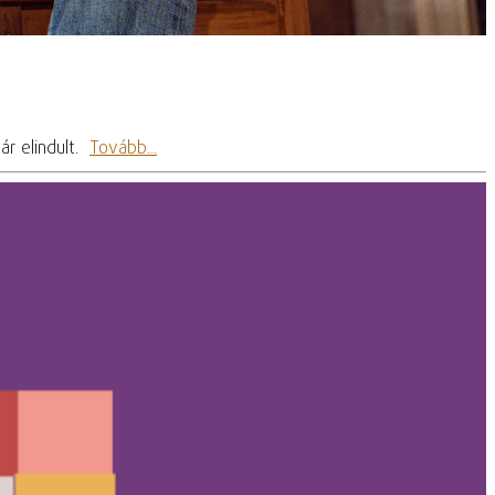
ár elindult.
Tovább...