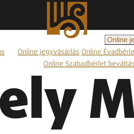
Online j
ás
Online jegyvásárlás
Online Évadbérl
Online Szabadbérlet beváltá
sely 