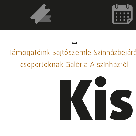
Támogatóink
Sajtószemle
Színházbejár
csoportoknak
Galéria
A színházról
Ki