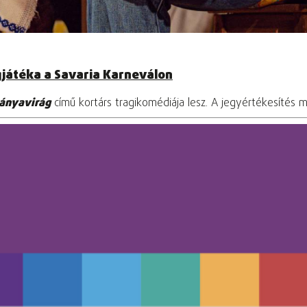
gjátéka a Savaria Karneválon
ányavirág
című kortárs tragikomédiája lesz. A jegyértékesítés m