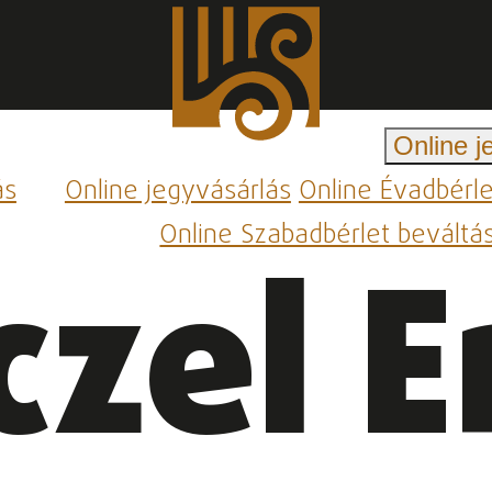
Online j
ás
Online jegyvásárlás
Online Évadbérl
Online Szabadbérlet beváltá
czel E