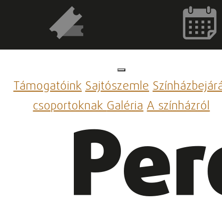
Támogatóink
Sajtószemle
Színházbejár
csoportoknak
Galéria
A színházról
Per