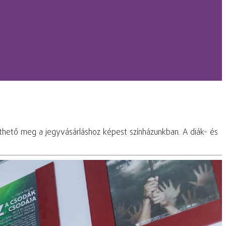
nthető meg a jegyvásárláshoz képest színházunkban. A diák- és