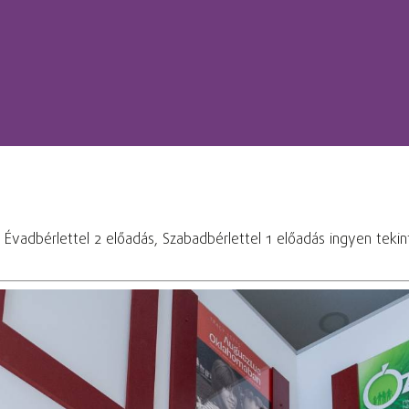
! Évadbérlettel 2 előadás, Szabadbérlettel 1 előadás ingyen teki