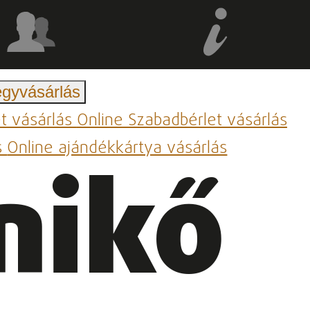
egyvásárlás
et vásárlás
Online Szabadbérlet vásárlás
s
Online ajándékkártya vásárlás
nikő