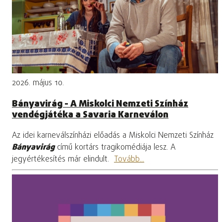
2026. május 10.
Bányavirág - A Miskolci Nemzeti Színház
vendégjátéka a Savaria Karneválon
Az idei karneválszínházi előadás a Miskolci Nemzeti Színház
Bányavirág
című kortárs tragikomédiája lesz. A
jegyértékesítés már elindult.
Tovább...