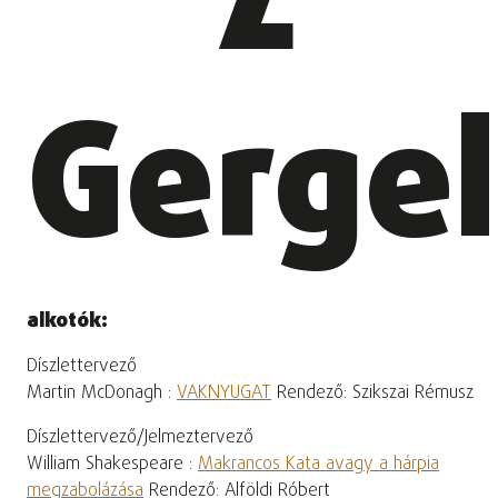
Z
Gerge
alkotók:
Díszlettervező
Martin McDonagh :
VAKNYUGAT
Rendező: Szikszai Rémusz
Díszlettervező/Jelmeztervező
William Shakespeare :
Makrancos Kata avagy a hárpia
megzabolázása
Rendező: Alföldi Róbert