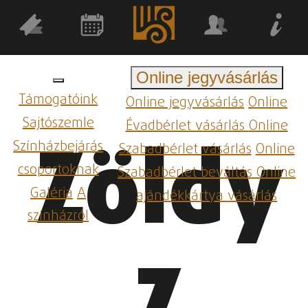
Online jegyvásárlás
Támogatóink
Online jegyvásárlás
Online
Sajtószemle
Évadbérlet vásárlás
Online
Zöldy
Színházbejárás
Szabadbérlet vásárlás
Online
csoportoknak
Szabadbérlet beváltás
Online
Galéria
A
ajándékkártya vásárlás
színházról