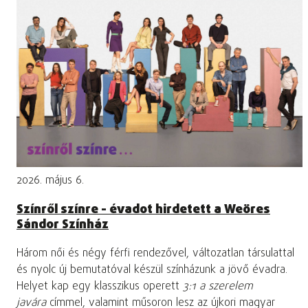
2026. május 6.
Színről színre - évadot hirdetett a Weöres
Sándor Színház
Három női és négy férfi rendezővel, változatlan társulattal
és nyolc új bemutatóval készül színházunk a jövő évadra.
Helyet kap egy klasszikus operett
3:1 a szerelem
javára
címmel, valamint műsoron lesz az újkori magyar