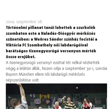
2009. szeptember 28.
Történelmi pillanat tanúi lehettek a szurkolók
szombaton este a Haladás-Diósgyőr mérkőzés
szünetében: a Weöres Sándor színház focistái a
Viktória FC Szombathely női labdarúgóival
barátságos tizenegyesrúgó versenyen mérték
össze erejüket.
A tizenegyesrúgó versenyt ezúttal tét nélkül nézhették
végig a lelátón állók, hiszen célja a szeptember 30-i, szerdai
Bayern München elleni női labdarúgó mérkőzés
népszerűsítése volt.