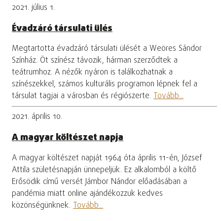
2021. július 1.
Évadzáró társulati ülés
Megtartotta évadzáró társulati ülését a Weöres Sándor
Színház. Öt színész távozik, hárman szerződtek a
teátrumhoz. A nézők nyáron is találkozhatnak a
színészekkel, számos kulturális programon lépnek fel a
társulat tagjai a városban és régiószerte.
Tovább...
2021. április 10.
A magyar költészet napja
A magyar költészet napját 1964 óta április 11-én, József
Attila születésnapján ünnepeljük. Ez alkalomból a költő
Erősödik című versét Jámbor Nándor előadásában a
pandémia miatt online ajándékozzuk kedves
közönségünknek.
Tovább...