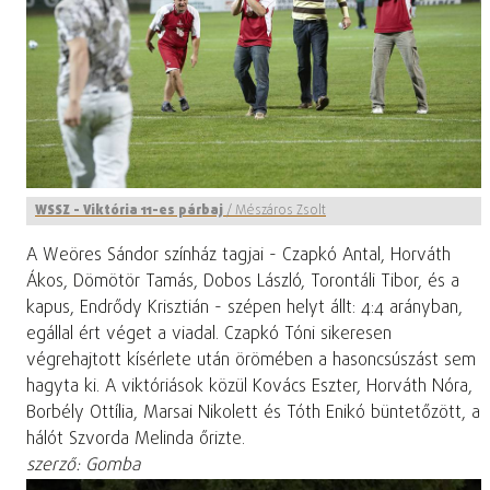
WSSZ - Viktória 11-es párbaj
/
Mészáros Zsolt
A Weöres Sándor színház tagjai - Czapkó Antal, Horváth
Ákos, Dömötör Tamás, Dobos László, Torontáli Tibor, és a
kapus, Endrődy Krisztián - szépen helyt állt: 4:4 arányban,
egállal ért véget a viadal. Czapkó Tóni sikeresen
végrehajtott kísérlete után örömében a hasoncsúszást sem
hagyta ki. A viktóriások közül Kovács Eszter, Horváth Nóra,
Borbély Ottília, Marsai Nikolett és Tóth Enikó büntetőzött, a
hálót Szvorda Melinda őrizte.
szerző: Gomba