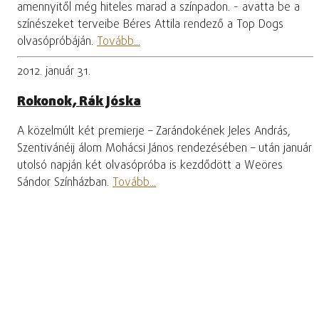
amennyitől még hiteles marad a színpadon. - avatta be a
színészeket terveibe Béres Attila rendező a Top Dogs
olvasópróbáján.
Tovább...
2012. január 31.
Rokonok, Rák Jóska
A közelmúlt két premierje – Zarándokének Jeles András,
Szentivánéij álom Mohácsi János rendezésében – után január
utolsó napján két olvasópróba is kezdődött a Weöres
Sándor Színházban.
Tovább...