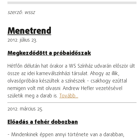
szerző: wssz
Menetrend
2012. július 23.
Megkezdődött a próbaidőszak
Hétfőn délután hat órakor a WS Színház udvarán először ült
össze az idei karneválszínházi társulat. Ahogy az illik,
olvasópróbára készültek a színészek - csakhogy ezúttal
nemigen volt mit olvasni: Andrew Hefler vezetésével
születik meg a darab is.
Tovább...
2012. március 25.
Előadás a fehér dobozban
- Mindenkinek éppen annyi története van a darabban,