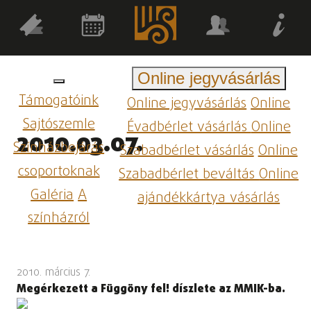
Online jegyvásárlás
Támogatóink
Online jegyvásárlás
Online
Sajtószemle
Évadbérlet vásárlás
Online
2010.03.07.
Színházbejárás
Szabadbérlet vásárlás
Online
csoportoknak
Szabadbérlet beváltás
Online
Galéria
A
ajándékkártya vásárlás
színházról
2010. március 7.
Megérkezett a Függöny fel! díszlete az MMIK-ba.