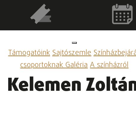
Támogatóink
Sajtószemle
Színházbejár
csoportoknak
Galéria
A színházról
Kelemen Zoltán