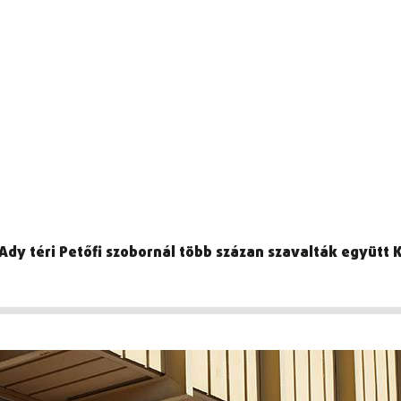
Ady téri Petőfi szobornál több százan szavalták együt