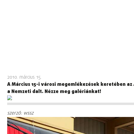
2010. március 15.
A Március 15-i városi megemlékezések keretében az 
a Nemzeti dalt. Nézze meg galériánkat!
szerző: wssz