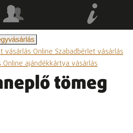
egyvásárlás
et vásárlás
Online Szabadbérlet vásárlás
s
Online ajándékkártya vásárlás
ünneplő tömeg