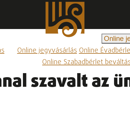
Online j
ás
Online jegyvásárlás
Online Évadbérl
Online Szabadbérlet beváltá
nal szavalt az 