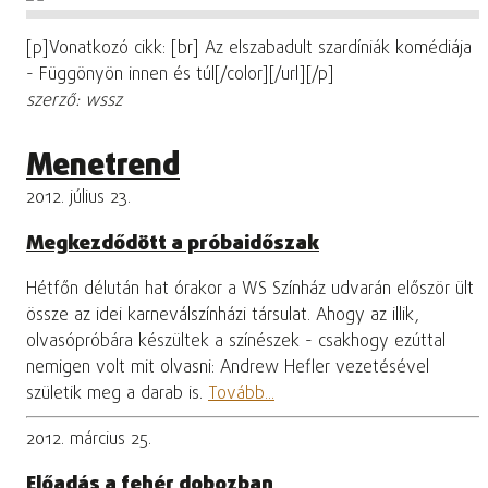
[p]Vonatkozó cikk: [br] Az elszabadult szardíniák komédiája
- Függönyön innen és túl[/color][/url][/p]
szerző: wssz
Menetrend
2012. július 23.
Megkezdődött a próbaidőszak
Hétfőn délután hat órakor a WS Színház udvarán először ült
össze az idei karneválszínházi társulat. Ahogy az illik,
olvasópróbára készültek a színészek - csakhogy ezúttal
nemigen volt mit olvasni: Andrew Hefler vezetésével
születik meg a darab is.
Tovább...
2012. március 25.
Előadás a fehér dobozban