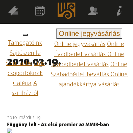
Online jegyvásárlás
Támogatóink
Online jegyvásárlás
Online
Sajtószemle
Évadbérlet vásárlás
Online
2010.03.19.
Színházbejárás
Szabadbérlet vásárlás
Online
csoportoknak
Szabadbérlet beváltás
Online
Galéria
A
ajándékkártya vásárlás
színházról
2010. március 19.
Függöny fel! - Az első premier az MMIK-ban