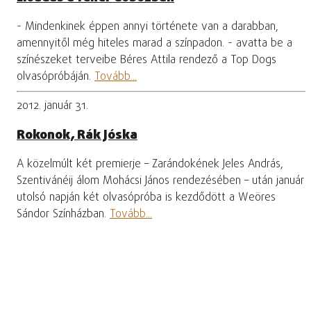
- Mindenkinek éppen annyi története van a darabban,
amennyitől még hiteles marad a színpadon. - avatta be a
színészeket terveibe Béres Attila rendező a Top Dogs
olvasópróbáján.
Tovább...
2012. január 31.
Rokonok, Rák Jóska
A közelmúlt két premierje – Zarándokének Jeles András,
Szentivánéij álom Mohácsi János rendezésében – után január
utolsó napján két olvasópróba is kezdődött a Weöres
Sándor Színházban.
Tovább...