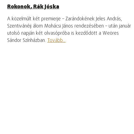
Rokonok, Rák Jóska
A közelmúlt két premierje – Zarándokének Jeles András,
Szentivánéij álom Mohácsi János rendezésében – után január
utolsó napján két olvasópróba is kezdődött a Weöres
Sándor Színházban.
Tovább...