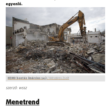
egyenlő.
HEMO bontás (március 24.)
/
Mészáros Zsolt
szerző: wssz
Menetrend