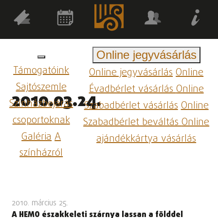
Online jegyvásárlás
Támogatóink
Online jegyvásárlás
Online
Sajtószemle
Évadbérlet vásárlás
Online
2010.03.24.
Színházbejárás
Szabadbérlet vásárlás
Online
csoportoknak
Szabadbérlet beváltás
Online
Galéria
A
ajándékkártya vásárlás
színházról
2010. március 25.
A HEMO északkeleti szárnya lassan a földdel