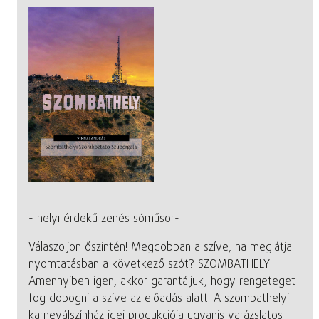
- helyi érdekű zenés sóműsor-
Válaszoljon őszintén! Megdobban a szíve, ha meglátja
nyomtatásban a következő szót? SZOMBATHELY.
Amennyiben igen, akkor garantáljuk, hogy rengeteget
fog dobogni a szíve az előadás alatt. A szombathelyi
karneválszínház idei produkciója ugyanis varázslatos