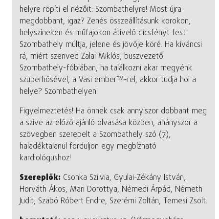
helyre röpíti el nézőit: Szombathelyre! Most újra
megdobbant, igaz? Zenés összeállításunk korokon,
helyszíneken és műfajokon átívelő dicsfényt fest
Szombathely múltja, jelene és jövője köré. Ha kíváncsi
rá, miért szenved Zalai Miklós, buszvezető
Szombathely-fóbiában, ha találkozni akar megyénk
szuperhősével, a Vasi ember™-rel, akkor tudja hol a
helye? Szombathelyen!
Figyelmeztetés! Ha önnek csak annyiszor dobbant meg
a szíve az előző ajánló olvasása közben, ahányszor a
szövegben szerepelt a Szombathely szó (7),
haladéktalanul forduljon egy megbízható
kardiológushoz!
Szereplők:
Csonka Szilvia, Gyulai-Zékány István,
Horváth Ákos, Mari Dorottya, Némedi Árpád, Németh
Judit, Szabó Róbert Endre, Szerémi Zoltán, Temesi Zsolt.