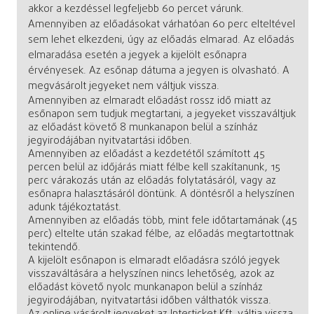
akkor a kezdéssel legfeljebb 60 percet várunk.
Amennyiben az előadásokat várhatóan 60 perc elteltével
sem lehet elkezdeni, úgy az előadás elmarad. Az előadás
elmaradása esetén a jegyek a kijelölt esőnapra
érvényesek. Az esőnap dátuma a jegyen is olvasható. A
megvásárolt jegyeket nem váltjuk vissza.
Amennyiben az elmaradt előadást rossz idő miatt az
esőnapon sem tudjuk megtartani, a jegyeket visszaváltjuk
az előadást követő 8 munkanapon belül a színház
jegyirodájában nyitvatartási időben.
Amennyiben az előadást a kezdetétől számított 45
percen belül az időjárás miatt félbe kell szakítanunk, 15
perc várakozás után az előadás folytatásáról, vagy az
esőnapra halasztásáról döntünk. A döntésről a helyszínen
adunk tájékoztatást.
Amennyiben az előadás több, mint fele időtartamának (45
perc) eltelte után szakad félbe, az előadás megtartottnak
tekintendő.
A kijelölt esőnapon is elmaradt előadásra szóló jegyek
visszaváltására a helyszínen nincs lehetőség, azok az
előadást követő nyolc munkanapon belül a színház
jegyirodájában, nyitvatartási időben válthatók vissza.
Az online vásárolt jegyeket az Interticket Kft. váltja vissza.