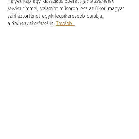
Helyet kap egy klasszikus operett
3:1 a szerelem
javára
címmel, valamint műsoron lesz az újkori magyar
színháztörténet egyik legsikeresebb darabja,
a
Stílusgyakorlatok
is.
Tovább...