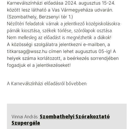
Karneválszínházi előadása 2024. augusztus 15-24.
között lesz látható a Vas Vármegyeháza udvarán.
(Szombathely, Berzsenyi tér 1.)
Nézőtéri feladatok várnak a jelentkező középiskolásokra:
párnák kiosztása, székek törlése, szórólapok osztása.
Nem mellesleg az előadást is megnézhetik a diákok!
A közösségi szolgálatra jelentkezni e-mailben, a
titkarsag@wssz.hu címen lehet augusztus 05-ig! A
helyek száma korlátozott, a beérkezés sorrendjében
fogadjuk el a jelentkezéseket!
A Karneválszínházi előadásról bővebben:
Szombathelyi Szórakoztató
Vinnai András:
Szupergála