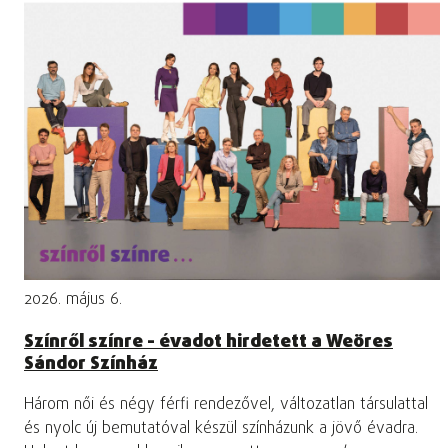
2026. május 6.
Színről színre - évadot hirdetett a Weöres
Sándor Színház
Három női és négy férfi rendezővel, változatlan társulattal
és nyolc új bemutatóval készül színházunk a jövő évadra.