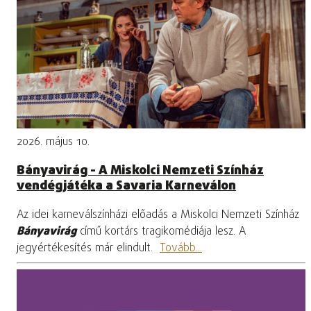
2026. május 10.
Bányavirág - A Miskolci Nemzeti Színház
vendégjátéka a Savaria Karneválon
Az idei karneválszínházi előadás a Miskolci Nemzeti Színház
Bányavirág
című kortárs tragikomédiája lesz. A
jegyértékesítés már elindult.
Tovább...