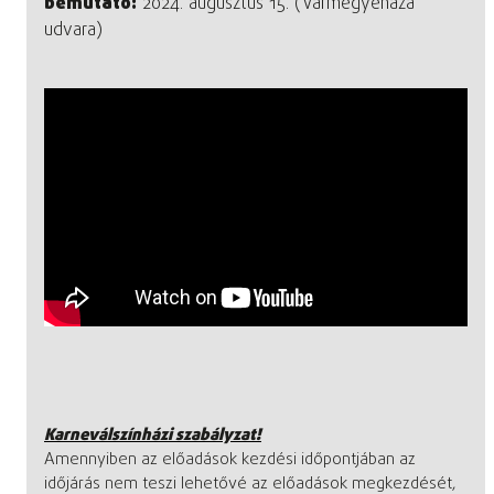
bemutató:
2024. augusztus 15. (Vármegyeháza
udvara)
Karneválszínházi szabályzat!
Amennyiben az előadások kezdési időpontjában az
időjárás nem teszi lehetővé az előadások megkezdését,