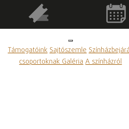
Támogatóink
Sajtószemle
Színházbejár
csoportoknak
Galéria
A színházról