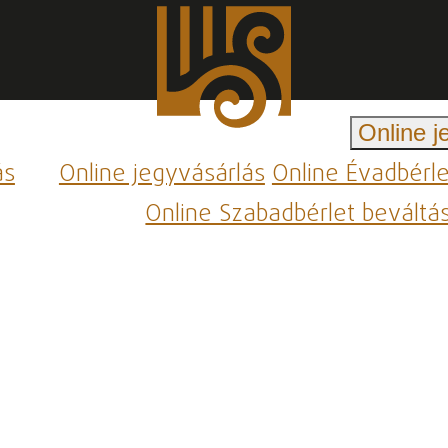
Online j
ás
Online jegyvásárlás
Online Évadbérl
Online Szabadbérlet beváltá