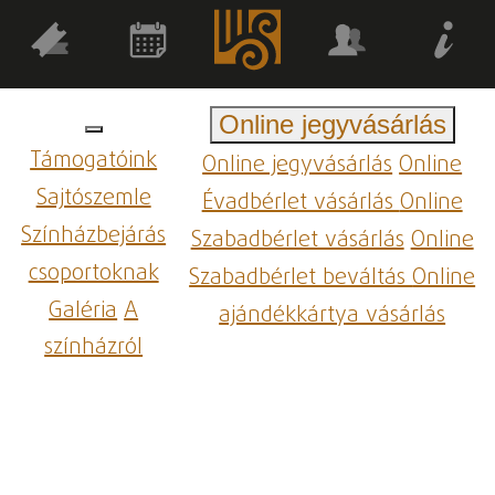
Online jegyvásárlás
Támogatóink
Online jegyvásárlás
Online
Sajtószemle
Évadbérlet vásárlás
Online
Színházbejárás
Szabadbérlet vásárlás
Online
csoportoknak
Szabadbérlet beváltás
Online
Galéria
A
ajándékkártya vásárlás
színházról