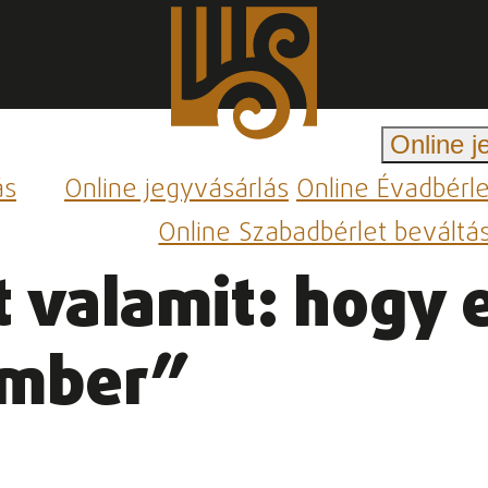
Online j
ás
Online jegyvásárlás
Online Évadbérl
Online Szabadbérlet beváltá
t valamit: hogy 
ember”