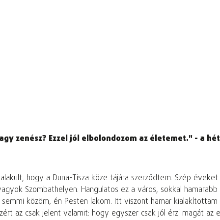
agy zenész? Ezzel jól elbolondozom az életemet." - a hé
lakult, hogy a Duna-Tisza köze tájára szerződtem. Szép éveket
vagyok Szombathelyen. Hangulatos ez a város, sokkal hamarabb b
emmi közöm, én Pesten lakom. Itt viszont hamar kialakítottam 
 az csak jelent valamit: hogy egyszer csak jól érzi magát az emb