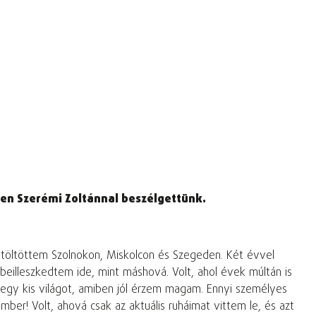
ten Szerémi Zoltánnal beszélgettünk.
 töltöttem Szolnokon, Miskolcon és Szegeden. Két évvel
eilleszkedtem ide, mint máshová. Volt, ahol évek múltán is
egy kis világot, amiben jól érzem magam. Ennyi személyes
er! Volt, ahová csak az aktuális ruháimat vittem le, és azt