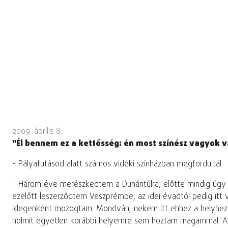
2009. április 8.
"Él bennem ez a kettősség: én most színész vagyok v
- Pályafutásod alatt számos vidéki színházban megfordultál.
- Három éve merészkedtem a Dunántúlra, előtte mindig úgy a
ezelőtt leszerződtem Veszprémbe, az idei évadtól pedig itt 
idegenként mozogtam. Mondván, nekem itt ehhez a helyhez s
holmit egyetlen korábbi helyemre sem hoztam magammal. Azért