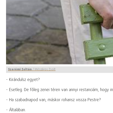
Szerémi Zoltán
/
Mészáros Zsolt
- Kirándulsz egyet?
- Esetleg. De főleg zenei téren van annyi restanciám, hogy i
- Ha szabadnapod van, máskor rohansz vissza Pestre?
- Általában.