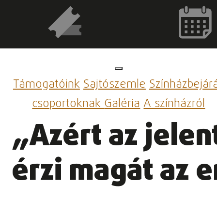
Támogatóink
Sajtószemle
Színházbejár
csoportoknak
Galéria
A színházról
„Azért az jelen
érzi magát az 