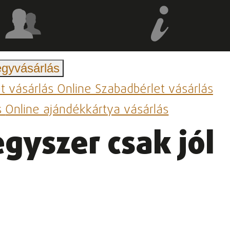
egyvásárlás
et vásárlás
Online Szabadbérlet vásárlás
s
Online ajándékkártya vásárlás
egyszer csak jól