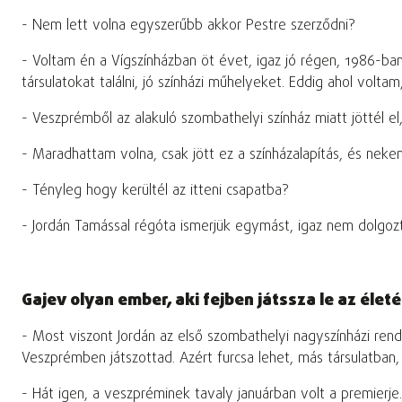
- Nem lett volna egyszerűbb akkor Pestre szerződni?
- Voltam én a Vígszínházban öt évet, igaz jó régen, 1986-ban
társulatokat találni, jó színházi műhelyeket. Eddig ahol vol
- Veszprémből az alakuló szombathelyi színház miatt jöttél 
- Maradhattam volna, csak jött ez a színházalapítás, és nek
- Tényleg hogy kerültél az itteni csapatba?
- Jordán Tamással régóta ismerjük egymást, igaz nem dolgozt
Gajev olyan ember, aki fejben játssza le az életé
- Most viszont Jordán az első szombathelyi nagyszínházi re
Veszprémben játszottad. Azért furcsa lehet, más társulatban
- Hát igen, a veszpréminek tavaly januárban volt a premierje