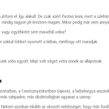
 jöttem el. Így alakult. De csak azért Pesten lenni, mert a szính
tam, mindig nagyon jól éreztem magam. Mikor pedig már nem annyi
el, vagy egyébként sem maradtál volna?
em sokkal többet nyomott a latban, minthogy ott maradjak.
unk soha együtt. Ideje volt véget vetni ennek az állapotnak.
t
ndezésében, a Cseresznyéskertben Gajevet, a hebehurgya ariszto
, más színpadon, más díszletvilágban ugyanaz a szerep.
. Nekem azonban inkább az okozott nehézséget, hogy más fordítás