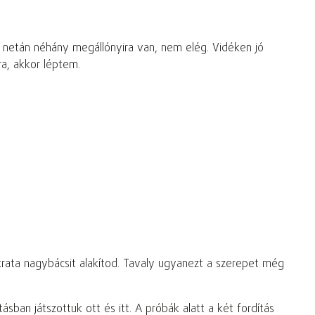
áz netán néhány megállónyira van, nem elég. Vidéken jó
ra, akkor léptem.
krata nagybácsit alakítod. Tavaly ugyanezt a szerepet még
ban játszottuk ott és itt. A próbák alatt a két fordítás