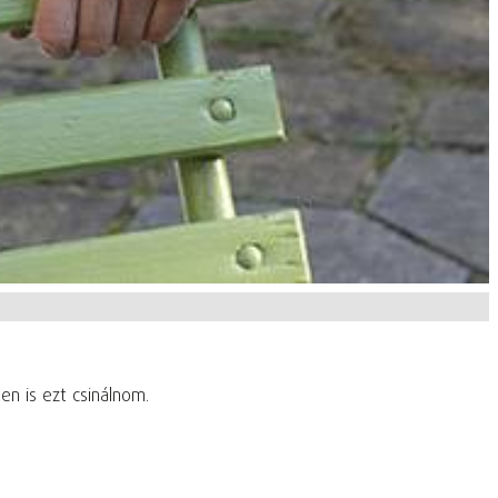
en is ezt csinálnom.