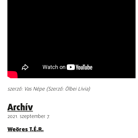
szerző: Vas Népe (Szerző: Ölbei Lívia)
Archív
2021. szeptember 7.
Weöres T.É.R.