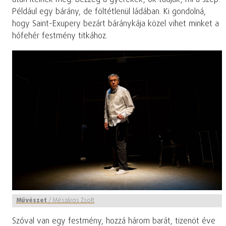
Például egy bárány, de föltétlenül ládában. Ki gondolná,
hogy Saint-Exupery bezárt báránykája közel vihet minket a
hófehér festmény titkához.
Művészet
/
Mészáros Zsolt
Szóval van egy festmény, hozzá három barát, tizenöt éve