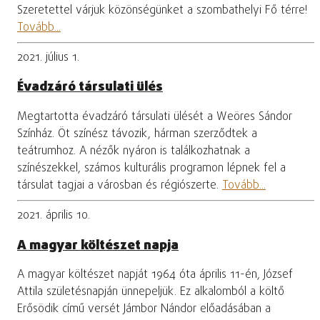
Szeretettel várjuk közönségünket a szombathelyi Fő térre!
Tovább...
2021. július 1.
Évadzáró társulati ülés
Megtartotta évadzáró társulati ülését a Weöres Sándor
Színház. Öt színész távozik, hárman szerződtek a
teátrumhoz. A nézők nyáron is találkozhatnak a
színészekkel, számos kulturális programon lépnek fel a
társulat tagjai a városban és régiószerte.
Tovább...
2021. április 10.
A magyar költészet napja
A magyar költészet napját 1964 óta április 11-én, József
Attila születésnapján ünnepeljük. Ez alkalomból a költő
Erősödik című versét Jámbor Nándor előadásában a