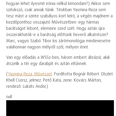
hogyan lehet ilyesmit irónia nélkül kimondani?) Akkor sem
szitokszó, csak annak tűnik. Titokban Yasmina Reza sem
tesz mást a szinte szabályos kört leíró, a végén majdnem a
kezdőponthoz visszajutó Művészetben: egy hármas
barátságot lebont, elemeire szed szét. Hogy aztán újra
összerakhatók-e a barátság előttünk heverő alkatrészei?
Marc, vagyis Szabó Tibor kis zárómonológja mindenesetre
valahonnan nagyon mélyről szól, mélyen érint.
Van egy előadás a WSSz-ben, három embert ábrázol, akik
átszelik a tér egy darabját és aztán eltűnnek.
(
Yasmina Reza: Művészet
. Fordította Bognár Róbert. Díszlet:
Khell Csörsz, jelmez: Pető Kata, zene: Kovács Márton,
rendező: Lukáts Andor.)
null