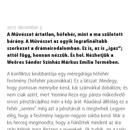
2017. december 5.
A Művészet ártatlan, hófehér, mint a ma született
bárány. A Művészet az egyik legrafináltabb
szerkezet a drámairodalomban. Ez is, az is „igaz”;
attól függ, honnan nézzük. És hol. Nézhetjük a
Weöres Sándor Színház Márkus Emília Termében.
A konfliktus kirobbantója egy méregdrága hófehér
festmény (hófehér pászmákkal). Ez a látszat. Mindegy,
hogy pontosan mennyibe kerül, kár számokkal dobálózni, és
nem csak azért, mert Yasmina Reza egy párizsi műkedvelő
orvos pénztárcájához méri a kép árát. Ráadásul állítólag ez a
fehér „semmi” még azt a pénztárcát is megterheli. Legyen
elég, hogy a festmény nagyon-nagyon sokba kerül. Már a
kis herceg megmondta, hogy a fölnőttek mindent az ára
után ítélnek meg. Bezzeg a gyerekek, ők tudják, mi a szép.