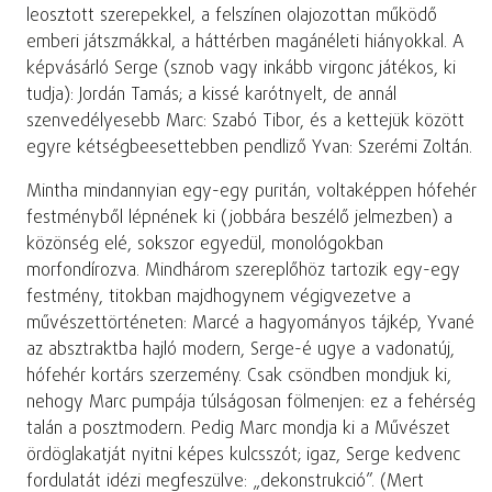
leosztott szerepekkel, a felszínen olajozottan működő
emberi játszmákkal, a háttérben magánéleti hiányokkal. A
képvásárló Serge (sznob vagy inkább virgonc játékos, ki
tudja): Jordán Tamás; a kissé karótnyelt, de annál
szenvedélyesebb Marc: Szabó Tibor, és a kettejük között
egyre kétségbeesettebben pendliző Yvan: Szerémi Zoltán.
Mintha mindannyian egy-egy puritán, voltaképpen hófehér
festményből lépnének ki (jobbára beszélő jelmezben) a
közönség elé, sokszor egyedül, monológokban
morfondírozva. Mindhárom szereplőhöz tartozik egy-egy
festmény, titokban majdhogynem végigvezetve a
művészettörténeten: Marcé a hagyományos tájkép, Yvané
az absztraktba hajló modern, Serge-é ugye a vadonatúj,
hófehér kortárs szerzemény. Csak csöndben mondjuk ki,
nehogy Marc pumpája túlságosan fölmenjen: ez a fehérség
talán a posztmodern. Pedig Marc mondja ki a Művészet
ördöglakatját nyitni képes kulcsszót; igaz, Serge kedvenc
fordulatát idézi megfeszülve: „dekonstrukció”. (Mert