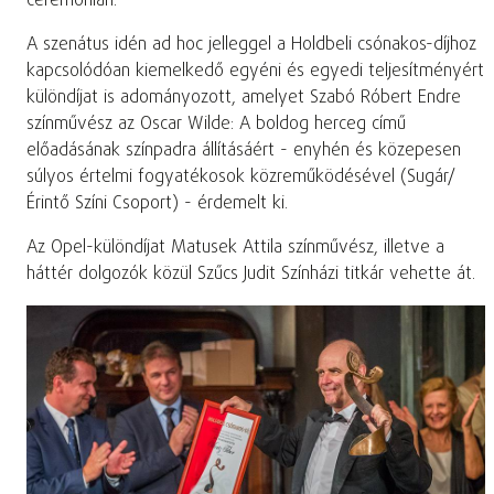
ceremónián.
A szenátus idén ad hoc jelleggel a Holdbeli csónakos-díjhoz
kapcsolódóan kiemelkedő egyéni és egyedi teljesítményért
különdíjat is adományozott, amelyet Szabó Róbert Endre
színművész az Oscar Wilde: A boldog herceg című
előadásának színpadra állításáért - enyhén és közepesen
súlyos értelmi fogyatékosok közreműködésével (Sugár/
Érintő Színi Csoport) - érdemelt ki.
Az Opel-különdíjat Matusek Attila színművész, illetve a
háttér dolgozók közül Szűcs Judit Színházi titkár vehette át.