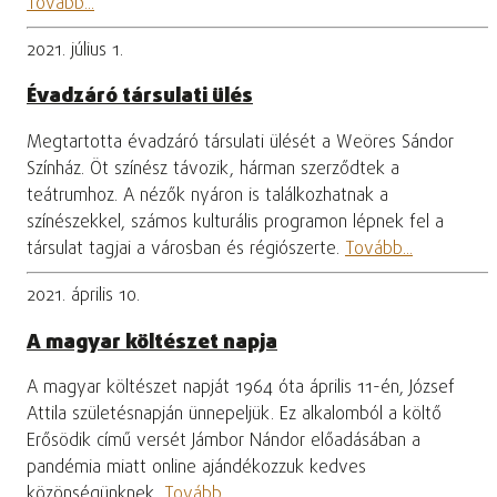
Tovább...
2021. július 1.
Évadzáró társulati ülés
Megtartotta évadzáró társulati ülését a Weöres Sándor
Színház. Öt színész távozik, hárman szerződtek a
teátrumhoz. A nézők nyáron is találkozhatnak a
színészekkel, számos kulturális programon lépnek fel a
társulat tagjai a városban és régiószerte.
Tovább...
2021. április 10.
A magyar költészet napja
A magyar költészet napját 1964 óta április 11-én, József
Attila születésnapján ünnepeljük. Ez alkalomból a költő
Erősödik című versét Jámbor Nándor előadásában a
pandémia miatt online ajándékozzuk kedves
közönségünknek.
Tovább...