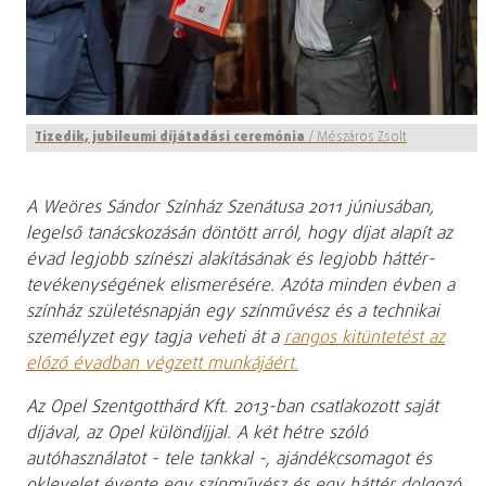
Tizedik, jubileumi díjátadási ceremónia
/
Mészáros Zsolt
A Weöres Sándor Színház Szenátusa 2011 júniusában,
legelső tanácskozásán döntött arról, hogy díjat alapít az
évad legjobb színészi alakításának és legjobb háttér-
tevékenységének elismerésére. Azóta minden évben a
színház születésnapján egy színművész és a technikai
személyzet
egy tagja veheti át a
rangos kitüntetést az
előző évadban végzett munkájáért.
Az Opel Szentgotthárd Kft. 2013-ban csatlakozott saját
díjával, az Opel különdíjjal. A két hétre szóló
autóhasználatot - tele tankkal -, ajándékcsomagot és