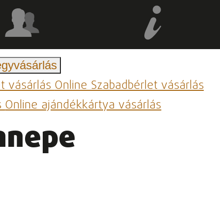
egyvásárlás
et vásárlás
Online Szabadbérlet vásárlás
s
Online ajándékkártya vásárlás
ünnepe