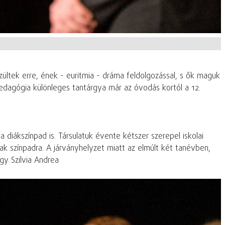
zültek erre, ének - euritmia - dráma feldolgozással, s ők maguk
edagógia különleges tantárgya már az óvodás kortól a 12.
a diákszínpad is. Társulatuk évente kétszer szerepel iskolai
k színpadra. A járványhelyzet miatt az elmúlt két tanévben,
gy Szilvia Andrea