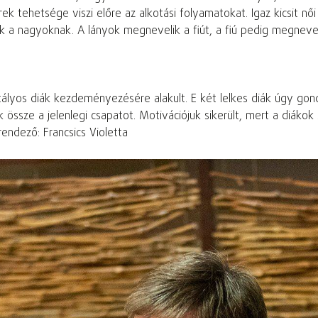
erek tehetsége viszi előre az alkotási folyamatokat. Igaz kicsit 
k a nagyoknak. A lányok megnevelik a fiút, a fiú pedig megnevettet
ztályos diák kezdeményezésére alakult. E két lelkes diák úgy go
 össze a jelenlegi csapatot. Motivációjuk sikerült, mert a diákok
endező: Francsics Violetta