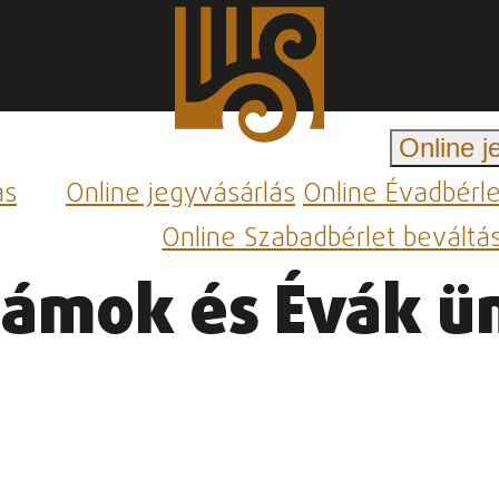
Online j
ás
Online jegyvásárlás
Online Évadbérl
Online Szabadbérlet beváltá
Ádámok és Évák 