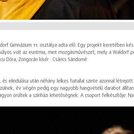
aldorf Gimnázium 11. osztálya adta elő. Egy projekt keretében kés
gsúlyos volt az euritmia, mint mozgásművészet, mely a Waldorf p
scu Dóra, Zongorán kísér : Csárics Sándorné
elindulása után néhány lelkes fiatallal szinte azonnal létrejött 
zülnek, év végén pedig egy nagyobb hangvételű darabot állítana
agyon örültek a színházi lehetőségnek. A csoport felkészítője: Na