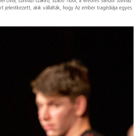
Lívia, színházi szakíró, Szabó Tibor, a Weöres Sándor Színház
t jelentkezett, akik vállalták, hogy Az ember tragédiája egyes