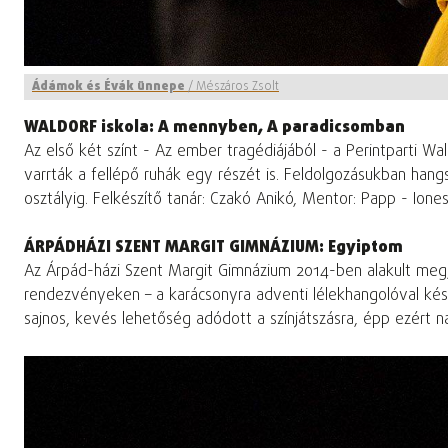
Ádámok és Évák ünnepe
/
Mészáros Zsolt
WALDORF iskola: A mennyben, A paradicsomban
Az első két színt - Az ember tragédiájából - a Perintparti W
varrták a fellépő ruhák egy részét is. Feldolgozásukban han
osztályig. Felkészítő tanár: Czakó Anikó, Mentor: Papp - Ione
ÁRPÁDHÁZI SZENT MARGIT GIMNÁZIUM: Egyiptom
Az Árpád-házi Szent Margit Gimnázium 2014-ben alakult meg, és 
rendezvényeken – a karácsonyra adventi lélekhangolóval kés
sajnos, kevés lehetőség adódott a színjátszásra, épp ezért n