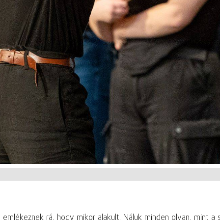
lékeznek rá, hogy mikor alakult. Náluk minden olyan, mint a szi