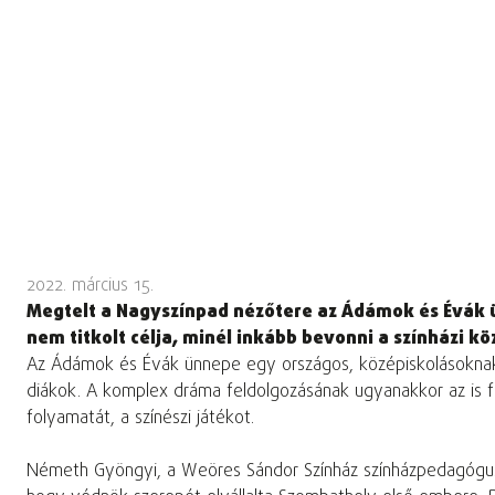
2022. március 15.
Megtelt a Nagyszínpad nézőtere az Ádámok és Évák ü
nem titkolt célja, minél inkább bevonni a színházi k
Az Ádámok és Évák ünnepe egy országos, középiskolásoknak s
diákok. A komplex dráma feldolgozásának ugyanakkor az is fe
folyamatát, a színészi játékot.
Németh Gyöngyi, a Weöres Sándor Színház színházpedagógu