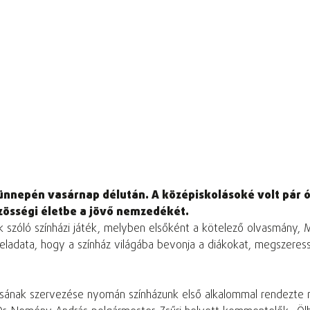
nnepén vasárnap délután. A középiskolásoké volt pár ór
özösségi életbe a jövő nemzedékét.
zóló színházi játék, melyben elsőként a kötelező olvasmány, Ma
ladata, hogy a színház világába bevonja a diákokat, megszeressé
sának szervezése nyomán színházunk első alkalommal rendezte