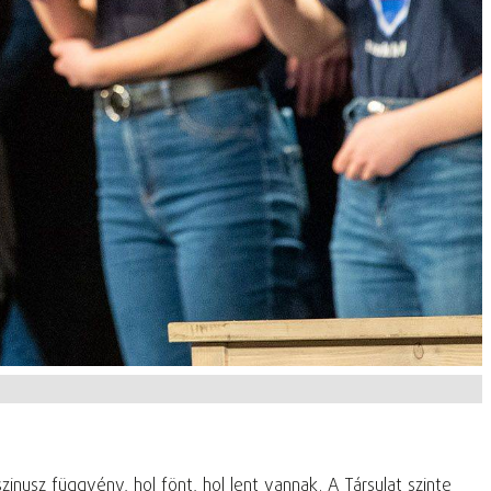
nusz függvény, hol fönt, hol lent vannak. A Társulat szinte