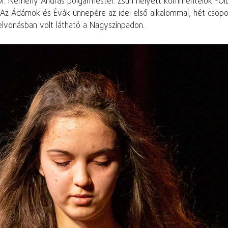
. Nemény András polgármester. Zsűri helyett kommentelők -Ölbei 
 Az Ádámok és Évák ünnepére az idei első alkalommal, hét csopor
felvonásban volt látható a Nagyszínpadon.