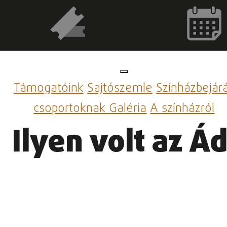
Támogatóink
Sajtószemle
Színházbejár
csoportoknak
Galéria
A színházról
Ilyen volt az 