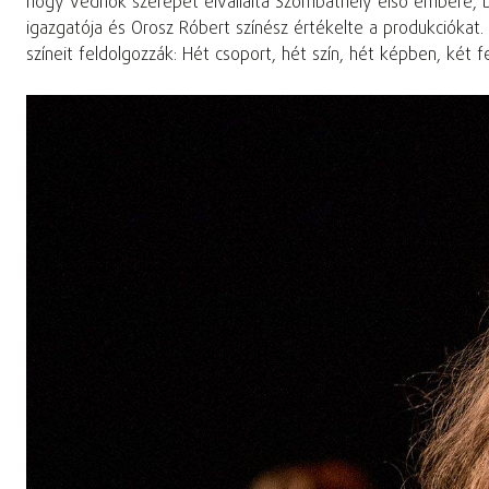
hogy védnök szerepét elvállalta Szombathely első embere, Dr
igazgatója és Orosz Róbert színész értékelte a produkciókat.
színeit feldolgozzák: Hét csoport, hét szín, hét képben, két 