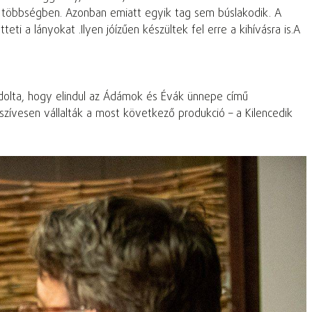
női többségben. Azonban emiatt egyik tag sem búslakodik. A
i a lányokat .Ilyen jóízűen készültek fel erre a kihívásra is.A
ndolta, hogy elindul az Ádámok és Évák ünnepe című
 szívesen vállalták a most következő produkció – a Kilencedik