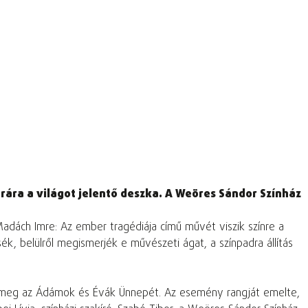
ára a világot jelentő deszka. A Weöres Sándor Színház
dách Imre: Az ember tragédiája című művét viszik színre a
k, belülről megismerjék e művészeti ágat, a színpadra állítás
 meg az Ádámok és Évák Ünnepét. Az esemény rangját emelte,