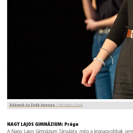
Ádámok és Évák ünnepe
/
Mészáros Zsolt
NAGY LAJOS GIMNÁZIUM: Prága
A Nagy Lajos Gimnázium Társulata, még a legnagyobbak sem em