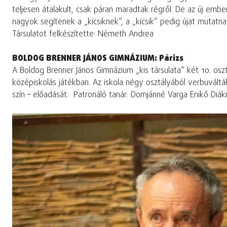
teljesen átalakult, csak páran maradtak régről. De az új emb
nagyok segítenek a „kicsiknek”, a „kicsik” pedig újat mutatna
Társulatot felkészítette: Németh Andrea
BOLDOG BRENNER JÁNOS GIMNÁZIUM: Párizs
A Boldog Brenner János Gimnázium „kis társulata” két 10. os
középiskolás játékban. Az iskola négy osztályából verbuválták
szín – előadását. Patronáló tanár: Domjánné Varga Enikő Diákr