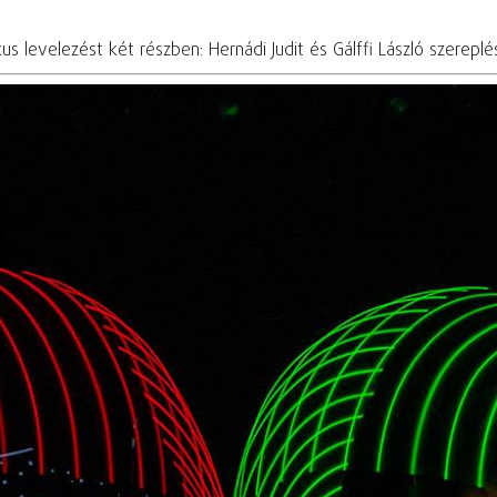
us levelezést két részben: Hernádi Judit és Gálffi László szerepl