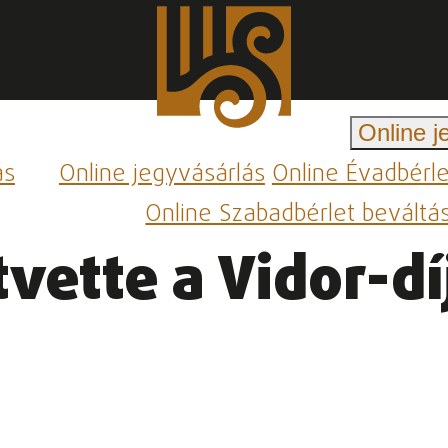
Online j
ás
Online jegyvásárlás
Online Évadbérl
Online Szabadbérlet beváltá
vette a Vidor-dí