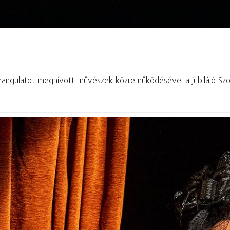
hangulatot meghívott művészek közreműködésével a jubiláló Szo