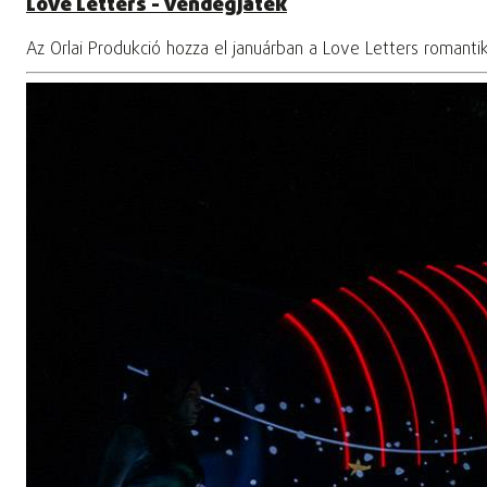
Love Letters - vendégjáték
Az Orlai Produkció hozza el januárban a Love Letters romantik