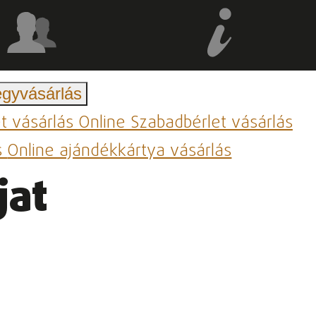
egyvásárlás
et vásárlás
Online Szabadbérlet vásárlás
s
Online ajándékkártya vásárlás
jat