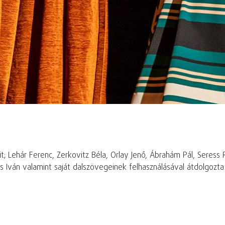
eit; Lehár Ferenc, Zerkovitz Béla, Orlay Jenő, Ábrahám Pál, Seress
enes Iván valamint saját dalszövegeinek felhasználásával átdolg