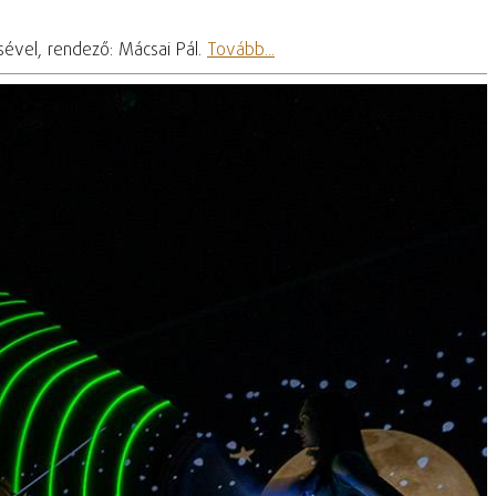
ésével, rendező: Mácsai Pál.
Tovább...