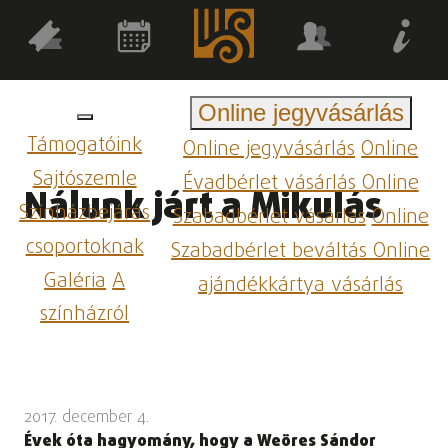
Online jegyvásárlás
Támogatóink
Online jegyvásárlás
Online
Sajtószemle
Évadbérlet vásárlás
Online
Nálunk járt a Mikulás
Színházbejárás
Szabadbérlet vásárlás
Online
csoportoknak
Szabadbérlet beváltás
Online
Galéria
A
ajándékkártya vásárlás
színházról
2017. december 4.
Évek óta hagyomány, hogy a Weöres Sándor