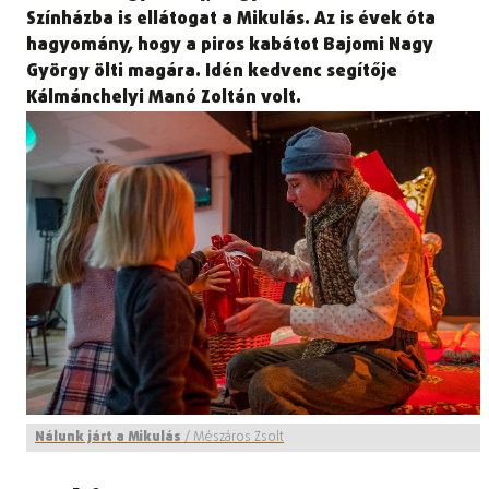
Színházba is ellátogat a Mikulás. Az is évek óta
hagyomány, hogy a piros kabátot Bajomi Nagy
György ölti magára. Idén kedvenc segítője
Kálmánchelyi Manó Zoltán volt.
Nálunk járt a Mikulás
/
Mészáros Zsolt