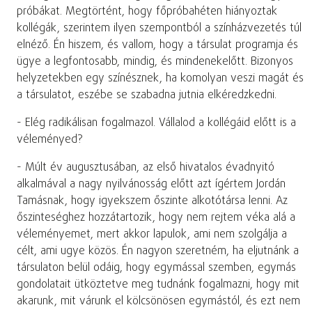
próbákat. Megtörtént, hogy főpróbahéten hiányoztak
kollégák, szerintem ilyen szempontból a színházvezetés túl
elnéző. Én hiszem, és vallom, hogy a társulat programja és
ügye a legfontosabb, mindig, és mindenekelőtt. Bizonyos
helyzetekben egy színésznek, ha komolyan veszi magát és
a társulatot, eszébe se szabadna jutnia elkéredzkedni.
- Elég radikálisan fogalmazol. Vállalod a kollégáid előtt is a
véleményed?
- Múlt év augusztusában, az első hivatalos évadnyitó
alkalmával a nagy nyilvánosság előtt azt ígértem Jordán
Tamásnak, hogy igyekszem őszinte alkotótársa lenni. Az
őszinteséghez hozzátartozik, hogy nem rejtem véka alá a
véleményemet, mert akkor lapulok, ami nem szolgálja a
célt, ami ugye közös. Én nagyon szeretném, ha eljutnánk a
társulaton belül odáig, hogy egymással szemben, egymás
gondolatait ütköztetve meg tudnánk fogalmazni, hogy mit
akarunk, mit várunk el kölcsönösen egymástól, és ezt nem