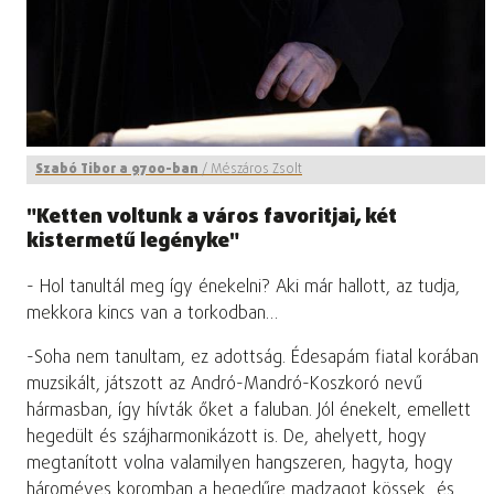
Szabó Tibor a 9700-ban
/
Mészáros Zsolt
"Ketten voltunk a város favoritjai, két
kistermetű legényke"
- Hol tanultál meg így énekelni? Aki már hallott, az tudja,
mekkora kincs van a torkodban…
-Soha nem tanultam, ez adottság. Édesapám fiatal korában
muzsikált, játszott az Andró-Mandró-Koszkoró nevű
hármasban, így hívták őket a faluban. Jól énekelt, emellett
hegedült és szájharmonikázott is. De, ahelyett, hogy
megtanított volna valamilyen hangszeren, hagyta, hogy
hároméves koromban a hegedűre madzagot kössek, és