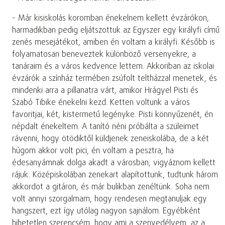
- Már kisiskolás koromban énekelnem kellett évzárókon,
harmadikban pedig eljátszottuk az Egyszer egy királyfi című
zenés mesejátékot, amiben én voltam a királyfi. Később is
folyamatosan beneveztek különböző versenyekre, a
tanáraim és a város kedvence lettem. Akkoriban az iskolai
évzárók a színház termében zsúfolt teltházzal menetek, és
mindenki arra a pillanatra várt, amikor Hrágyel Pisti és
Szabó Tibike énekelni kezd. Ketten voltunk a város
favoritjai, két, kistermetű legényke. Pisti könnyűzenét, én
népdalt énekeltem. A tanító néni próbálta a szüleimet
rávenni, hogy ötödiktől küldjenek zeneiskolába, de a két
húgom akkor volt pici, én voltam a pesztra, ha
édesanyámnak dolga akadt a városban, vigyáznom kellett
rájuk. Középiskolában zenekart alapítottunk, tudtunk három
akkordot a gitáron, és már bulikban zenéltünk. Soha nem
volt annyi szorgalmam, hogy rendesen megtanuljak egy
hangszert, ezt így utólag nagyon sajnálom. Egyébként
hihetetlen szerencsém, hogy ami a szenvedélyem, az a