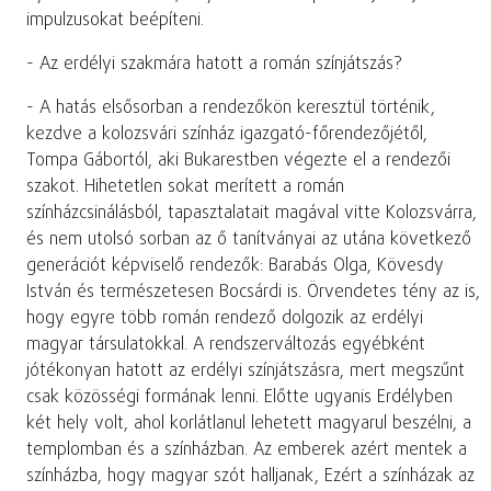
impulzusokat beépíteni.
- Az erdélyi szakmára hatott a román színjátszás?
- A hatás elsősorban a rendezőkön keresztül történik,
kezdve a kolozsvári színház igazgató-főrendezőjétől,
Tompa Gábortól, aki Bukarestben végezte el a rendezői
szakot. Hihetetlen sokat merített a román
színházcsinálásból, tapasztalatait magával vitte Kolozsvárra,
és nem utolsó sorban az ő tanítványai az utána következő
generációt képviselő rendezők: Barabás Olga, Kövesdy
István és természetesen Bocsárdi is. Örvendetes tény az is,
hogy egyre több román rendező dolgozik az erdélyi
magyar társulatokkal. A rendszerváltozás egyébként
jótékonyan hatott az erdélyi színjátszásra, mert megszűnt
csak közösségi formának lenni. Előtte ugyanis Erdélyben
két hely volt, ahol korlátlanul lehetett magyarul beszélni, a
templomban és a színházban. Az emberek azért mentek a
színházba, hogy magyar szót halljanak, Ezért a színházak az