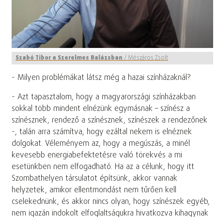
Szabó Tibor a Szerelmes Balázsban
/
Mészáros Zsolt
- Milyen problémákat látsz még a hazai színházaknál?
- Azt tapasztalom, hogy a magyarországi színházakban
sokkal több mindent elnézünk egymásnak – színész a
színésznek, rendező a színésznek, színészek a rendezőnek
-, talán arra számítva, hogy ezáltal nekem is elnéznek
dolgokat. Véleményem az, hogy a megúszás, a minél
kevesebb energiabefektetésre való törekvés a mi
esetünkben nem elfogadható. Ha az a célunk, hogy itt
Szombathelyen társulatot építsünk, akkor vannak
helyzetek, amikor ellentmondást nem tűrően kell
cselekednünk, és akkor nincs olyan, hogy színészek egyéb,
nem igazán indokolt elfoglaltságukra hivatkozva kihagynak