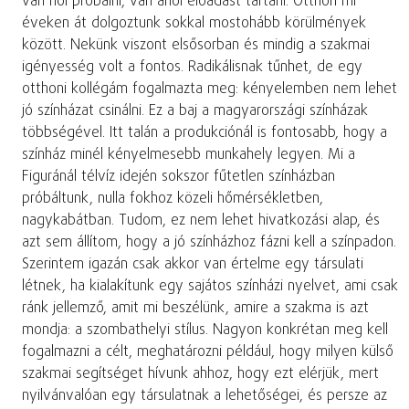
van hol próbálni, van ahol előadást tartani. Otthon mi
éveken át dolgoztunk sokkal mostohább körülmények
között. Nekünk viszont elsősorban és mindig a szakmai
igényesség volt a fontos. Radikálisnak tűnhet, de egy
otthoni kollégám fogalmazta meg: kényelemben nem lehet
jó színházat csinálni. Ez a baj a magyarországi színházak
többségével. Itt talán a produkciónál is fontosabb, hogy a
színház minél kényelmesebb munkahely legyen. Mi a
Figuránál télvíz idején sokszor fűtetlen színházban
próbáltunk, nulla fokhoz közeli hőmérsékletben,
nagykabátban. Tudom, ez nem lehet hivatkozási alap, és
azt sem állítom, hogy a jó színházhoz fázni kell a színpadon.
Szerintem igazán csak akkor van értelme egy társulati
létnek, ha kialakítunk egy sajátos színházi nyelvet, ami csak
ránk jellemző, amit mi beszélünk, amire a szakma is azt
mondja: a szombathelyi stílus. Nagyon konkrétan meg kell
fogalmazni a célt, meghatározni például, hogy milyen külső
szakmai segítséget hívunk ahhoz, hogy ezt elérjük, mert
nyilvánvalóan egy társulatnak a lehetőségei, és persze az