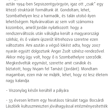
aztán 1994-ben Sepsiszentgyörgyön, igaz ott „csak” egy
létező struktúrát formáltunk át. Gondoltam, lehet,
Szombathelyen lesz a harmadik, és talán utolsó ilyen
lehetőségem. Nyilvánvalóan az sem volt számomra
közömbös, amiről Jordán nyilatkozott: hogy a
rendszerváltozás után válságba került a magyarországi
színház, és ő valami újszerűt létrehozva szeretne ezen
változtatni. Ami azután a végső lökést adta, hogy 2007
nyarán együtt dolgoztunk Anger Zsolt színész-rendezővel.
Akkor még úgy volt, hogy ő is Szombathelyre szerződik.
Megkedveltük egymást, szerette amit csinálok és
bíztatott, hogy hívjam fel Tamást (Jordánt). Mondtam
magamban, ezen már ne múljék, lehet, hogy ez lesz életem
nagy kalandja.
- Viszonylag későn kerültél a pályára.
- 33 évesen lettem egy hivatásos társulat tagja. Bocsárdi
Lászlóék kultuszminiszteri jóváhagyással intézményesítették