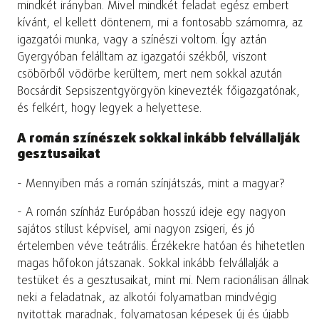
mindkét irányban. Mivel mindkét feladat egész embert
kívánt, el kellett döntenem, mi a fontosabb számomra, az
igazgatói munka, vagy a színészi voltom. Így aztán
Gyergyóban felálltam az igazgatói székből, viszont
csöbörből vödörbe kerültem, mert nem sokkal azután
Bocsárdit Sepsiszentgyörgyön kinevezték főigazgatónak,
és felkért, hogy legyek a helyettese.
A román színészek sokkal inkább felvállalják
gesztusaikat
- Mennyiben más a román színjátszás, mint a magyar?
- A román színház Európában hosszú ideje egy nagyon
sajátos stílust képvisel, ami nagyon zsigeri, és jó
értelemben véve teátrális. Érzékekre hatóan és hihetetlen
magas hőfokon játszanak. Sokkal inkább felvállalják a
testüket és a gesztusaikat, mint mi. Nem racionálisan állnak
neki a feladatnak, az alkotói folyamatban mindvégig
nyitottak maradnak, folyamatosan képesek új és újabb