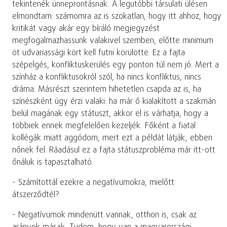
tekintenék ünneprontásnak. A legutóbbi társulati ülésen
elmondtam: számomra az is szokatlan, hogy itt ahhoz, hogy
kritikát vagy akár egy bíráló megjegyzést
megfogalmazhassunk valakivel szemben, előtte minimum
öt udvariassági kört kell futni körülötte. Ez a fajta
szépelgés, konfliktuskerülés egy ponton túl nem jó. Mert a
színház a konfliktusokról szól, ha nincs konfliktus, nincs
dráma. Másrészt szerintem hihetetlen csapda az is, ha
színészként úgy érzi valaki: ha már ő kialakított a szakmán
belül magának egy státuszt, akkor el is várhatja, hogy a
többiek ennek megfelelően kezeljék. Főként a fiatal
kollégák miatt aggódom, mert ezt a példát látják, ebben
nőnek fel. Ráadásul ez a fajta státuszprobléma már itt-ott
őnáluk is tapasztalható.
- Számítottál ezekre a negatívumokra, mielőtt
átszerződtél?
- Negatívumok mindenütt vannak, otthon is, csak az