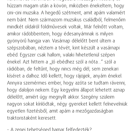
húzzam magam után a kövön, miközben énekeltem, hogy
cini-cini muzsika. A hegedű szétment, amit apám valamiért
nem bánt. Nem származom muzsikus családból, felmenőim
mindkét oldalról földművesek voltak, Már felnőtt voltam,
amikor rádöbbentem, hogy édesanyámnak is milyen
gyönyörű hangja van. Vasárnap délelőtt bent ültem a
szépszobában, néztem a tévét, kint készült a vasárnapi
ebéd. Egyszer csak hallom, valaki hihetetlenül szépen
énekel. Azt hittem a „Jó ebédhez szól a nóta…” szól a
rádióban, de feltűnt, hogy nincs még dél, sem zenekari
kíséret a dalhoz. Idő kellett, hogy rájöjjek, anyám énekel.
Annyira szemérmes ember, hogy azóta se tudtam rávenni,
hogy daloljon nekem. Egy kegyelmi állapot lehetett aznap
délelőtt, amiért úgy megnyílt akkor. Szegény szüleim
nagyon sokat kínlódtak, négy gyereket kellett felnevelniük
egyetlen fizetésből, amit apám a mezőgazdaságban
traktoristaként keresett.
- A zenei tehetséged hamar felfedezték?