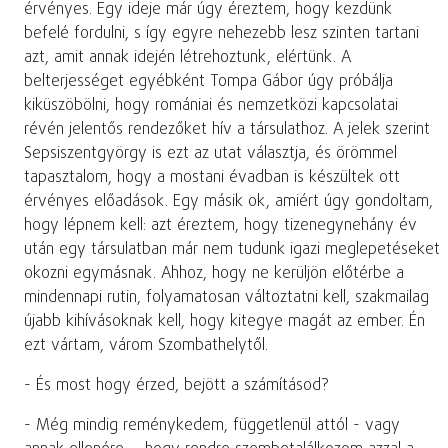
érvényes. Egy ideje már úgy éreztem, hogy kezdünk
befelé fordulni, s így egyre nehezebb lesz szinten tartani
azt, amit annak idején létrehoztunk, elértünk. A
belterjességet egyébként Tompa Gábor úgy próbálja
kiküszöbölni, hogy romániai és nemzetközi kapcsolatai
révén jelentős rendezőket hív a társulathoz. A jelek szerint
Sepsiszentgyörgy is ezt az utat választja, és örömmel
tapasztalom, hogy a mostani évadban is készültek ott
érvényes előadások. Egy másik ok, amiért úgy gondoltam,
hogy lépnem kell: azt éreztem, hogy tizenegynehány év
után egy társulatban már nem tudunk igazi meglepetéseket
okozni egymásnak. Ahhoz, hogy ne kerüljön előtérbe a
mindennapi rutin, folyamatosan változtatni kell, szakmailag
újabb kihívásoknak kell, hogy kitegye magát az ember. Én
ezt vártam, várom Szombathelytől.
- És most hogy érzed, bejött a számításod?
- Még mindig reménykedem, függetlenül attól - vagy