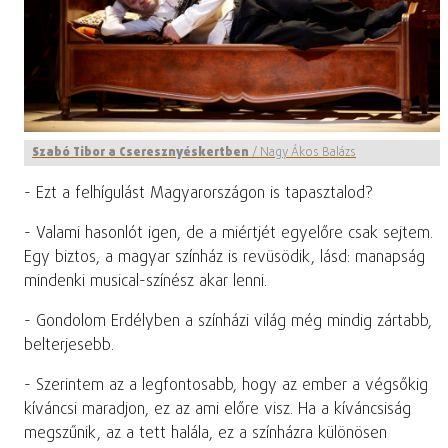
Szabó Tibor a Cseresznyéskertben
/
Nagy Ákos Balázs
- Ezt a felhígulást Magyarországon is tapasztalod?
- Valami hasonlót igen, de a miértjét egyelőre csak sejtem.
Egy biztos, a magyar színház is revüsödik, lásd: manapság
mindenki musical-színész akar lenni.
- Gondolom Erdélyben a színházi világ még mindig zártabb,
belterjesebb.
- Szerintem az a legfontosabb, hogy az ember a végsőkig
kíváncsi maradjon, ez az ami előre visz. Ha a kíváncsiság
megszűnik, az a tett halála, ez a színházra különösen