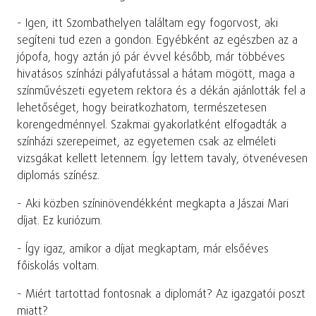
- Igen, itt Szombathelyen találtam egy fogorvost, aki
segíteni tud ezen a gondon. Egyébként az egészben az a
jópofa, hogy aztán jó pár évvel később, már többéves
hivatásos színházi pályafutással a hátam mögött, maga a
színművészeti egyetem rektora és a dékán ajánlották fel a
lehetőséget, hogy beiratkozhatom, természetesen
korengedménnyel. Szakmai gyakorlatként elfogadták a
színházi szerepeimet, az egyetemen csak az elméleti
vizsgákat kellett letennem. Így lettem tavaly, ötvenévesen
diplomás színész.
- Aki közben színinövendékként megkapta a Jászai Mari
díjat. Ez kuriózum.
- Így igaz, amikor a díjat megkaptam, már elsőéves
főiskolás voltam.
- Miért tartottad fontosnak a diplomát? Az igazgatói poszt
miatt?