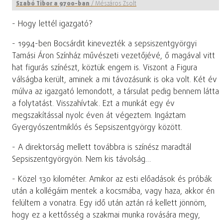
Szabó Tibor a 9700-ban
/
Mészáros Zsolt
- Hogy lettél igazgató?
- 1994-ben Bocsárdit kinevezték a sepsiszentgyörgyi
Tamási Áron Színház művészeti vezetőjévé, ő magával vitt
hat figurás színészt, köztük engem is. Viszont a Figura
válságba került, aminek a mi távozásunk is oka volt. Két év
múlva az igazgató lemondott, a társulat pedig bennem látta
a folytatást. Visszahívtak. Ezt a munkát egy év
megszakítással nyolc éven át végeztem. Ingáztam
Gyergyószentmiklós és Sepsiszentgyörgy között.
- A direktorság mellett továbbra is színész maradtál
Sepsiszentgyörgyön. Nem kis távolság…
- Közel 130 kilométer. Amikor az esti előadások és próbák
után a kollégáim mentek a kocsmába, vagy haza, akkor én
felültem a vonatra. Egy idő után aztán rá kellett jönnöm,
hogy ez a kettősség a szakmai munka rovására megy,