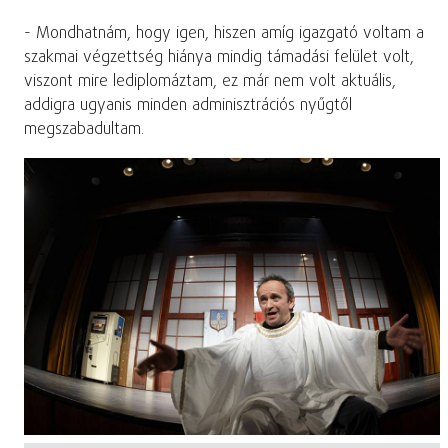
- Mondhatnám, hogy igen, hiszen amíg igazgató voltam a
szakmai végzettség hiánya mindig támadási felület volt,
viszont mire lediplomáztam, ez már nem volt aktuális,
addigra ugyanis minden adminisztrációs nyűgtől
megszabadultam.