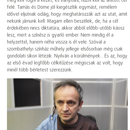
meg kell fogni a kezét, és irányítani, húzni kell az áhított cél
felé. Tamás és Döme jól kiegészítik egymást, remélem
idővel eljutnak odáig, hogy meghatározzák azt az utat, amit
nekünk járnunk kell. Magam ellen beszélek, de, ha a cél
érdekében nincs diktatúra, akkor abból előbb-utóbb káosz
lesz, mert a színész is gyarló ember. Nem mindig él a
helyzettel, hanem néha vissza is él vele. Szóval a
szombathelyi színház műhely jellege elsősorban még csak
gondolati síkon létezik. Nyilván a körülmények... És az, hogy
az első évad legfőbb célkitűzése mégiscsak az volt, hogy
minél több bérletest szerezzünk.