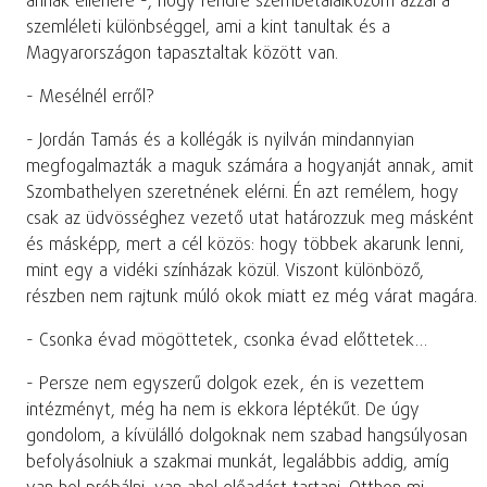
annak ellenére -, hogy rendre szembetalálkozom azzal a
szemléleti különbséggel, ami a kint tanultak és a
Magyarországon tapasztaltak között van.
- Mesélnél erről?
- Jordán Tamás és a kollégák is nyilván mindannyian
megfogalmazták a maguk számára a hogyanját annak, amit
Szombathelyen szeretnének elérni. Én azt remélem, hogy
csak az üdvösséghez vezető utat határozzuk meg másként
és másképp, mert a cél közös: hogy többek akarunk lenni,
mint egy a vidéki színházak közül. Viszont különböző,
részben nem rajtunk múló okok miatt ez még várat magára.
- Csonka évad mögöttetek, csonka évad előttetek…
- Persze nem egyszerű dolgok ezek, én is vezettem
intézményt, még ha nem is ekkora léptékűt. De úgy
gondolom, a kívülálló dolgoknak nem szabad hangsúlyosan
befolyásolniuk a szakmai munkát, legalábbis addig, amíg