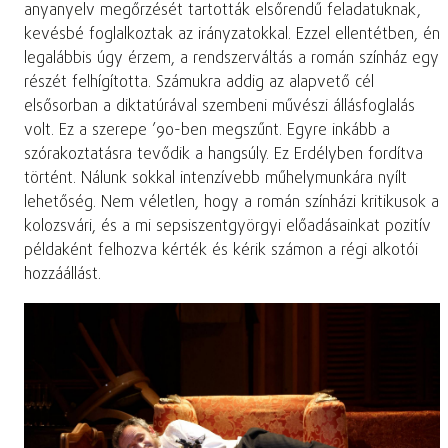
anyanyelv megőrzését tartották elsőrendű feladatuknak,
kevésbé foglalkoztak az irányzatokkal. Ezzel ellentétben, én
legalábbis úgy érzem, a rendszerváltás a román színház egy
részét felhígította. Számukra addig az alapvető cél
elsősorban a diktatúrával szembeni művészi állásfoglalás
volt. Ez a szerepe ’90-ben megszűnt. Egyre inkább a
szórakoztatásra tevődik a hangsúly. Ez Erdélyben fordítva
történt. Nálunk sokkal intenzívebb műhelymunkára nyílt
lehetőség. Nem véletlen, hogy a román színházi kritikusok a
kolozsvári, és a mi sepsiszentgyörgyi előadásainkat pozitív
példaként felhozva kérték és kérik számon a régi alkotói
hozzáállást.