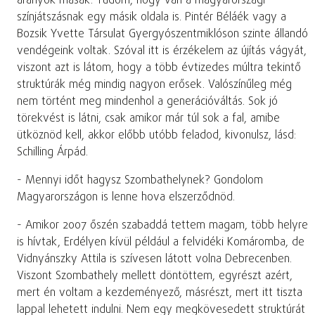
arányok másak. Tudom, hogy van a magyarországi
színjátszásnak egy másik oldala is. Pintér Béláék vagy a
Bozsik Yvette Társulat Gyergyószentmiklóson szinte állandó
vendégeink voltak. Szóval itt is érzékelem az újítás vágyát,
viszont azt is látom, hogy a több évtizedes múltra tekintő
struktúrák még mindig nagyon erősek. Valószínűleg még
nem történt meg mindenhol a generációváltás. Sok jó
törekvést is látni, csak amikor már túl sok a fal, amibe
ütköznöd kell, akkor előbb utóbb feladod, kivonulsz, lásd:
Schilling Árpád.
- Mennyi időt hagysz Szombathelynek? Gondolom
Magyarországon is lenne hova elszerződnöd.
- Amikor 2007 őszén szabaddá tettem magam, több helyre
is hívtak, Erdélyen kívül például a felvidéki Komáromba, de
Vidnyánszky Attila is szívesen látott volna Debrecenben.
Viszont Szombathely mellett döntöttem, egyrészt azért,
mert én voltam a kezdeményező, másrészt, mert itt tiszta
lappal lehetett indulni. Nem egy megkövesedett struktúrát