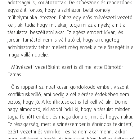
adottságai is, korlátozottak. De színésznek és rendezőnek
egyaránt fontos, hogy a színházon belül komoly
műhelymunka létezzen. Ehhez egy erős művészeti vezető
kell, aki tudja hogy mit akar, tudja mi az a nyelv, amit a
társulattal beszéltetni akar. Ez egész embert kíván, és
Jordán Tamástól nem is várható el, hogy a rengeteg
adminisztratív teher mellett még ennek a felelősségét is a
maga vállán cipelje.
- Művészeti vezetőként ezért is áll mellette Dömötör
Tamás.
- Ő is roppant szimpatikusan gondolkodó ember, viszont
konfliktuskerülő, ami pedig a cél elérése érdekében nem
biztos, hogy jó. A konfliktusokat is fel kell vállalni. Döme
nagy álmodozó, aki abból indul ki, hogy a társulat minden
tagja felnőtt ember, és maga dönti el, mit és hogyan akar.
Ez részigazság, mert a színészember is ábrándos tekintetű,
ezért vezetni és vinni kell, és ha nem akar menni, akkor