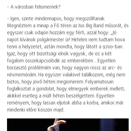
- A városban felismernek?
- Igen, szinte mindennapos, hogy megszólítanak.
Megnéztem a minap a Fő téren az Isis Big Band műsorát, és
egyszer csak odajön hozzám egy férfi, azzal hogy: „Jó
napot kívánok polgármester úr! Hirtelen nem tudtam hova
tenni a helyzetet, aztán mondta, hogy látott a 9700-ban.
Igaz, hogy ott bizottsági elnök vagyok, de ez a két
fogalom összekapcsolódik az emberekben… Egyetlen
borzasztó problémám van, hogy nagyon rossz az arc- és
névmemóriám. Ha egyszer valakivel találkozom, még nem
biztos, hogy jövő héten megismerem. Folyamatosan
foglalkoztat a gondolat, hogy elmegyek emberek mellett,
akikkel esetleg a múlt héten beszélgettem. Egyetlen
reményem, hogy lassan eljutok abba a korba, amikor már
mindenki előre köszön majd.