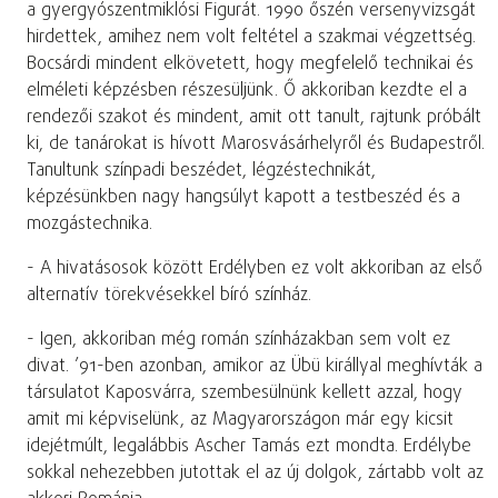
a gyergyószentmiklósi Figurát. 1990 őszén versenyvizsgát
hirdettek, amihez nem volt feltétel a szakmai végzettség.
Bocsárdi mindent elkövetett, hogy megfelelő technikai és
elméleti képzésben részesüljünk. Ő akkoriban kezdte el a
rendezői szakot és mindent, amit ott tanult, rajtunk próbált
ki, de tanárokat is hívott Marosvásárhelyről és Budapestről.
Tanultunk színpadi beszédet, légzéstechnikát,
képzésünkben nagy hangsúlyt kapott a testbeszéd és a
mozgástechnika.
- A hivatásosok között Erdélyben ez volt akkoriban az első
alternatív törekvésekkel bíró színház.
- Igen, akkoriban még román színházakban sem volt ez
divat. ’91-ben azonban, amikor az Übü királlyal meghívták a
társulatot Kaposvárra, szembesülnünk kellett azzal, hogy
amit mi képviselünk, az Magyarországon már egy kicsit
idejétmúlt, legalábbis Ascher Tamás ezt mondta. Erdélybe
sokkal nehezebben jutottak el az új dolgok, zártabb volt az