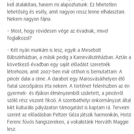
kell átalakítani, hanem mi alapozhatunk. Ez hihetetlen
lehetőség és esély, amit nagyon rossz lenne elhalasztani.
Nekem nagyon fájna.
- Most, hogy rövidesen vége az évadnak, mivel
foglalkozol?
- Két nyári munkám is lesz, egyik a Mesebolt
Bábszínházban, a másik pedig a Karneválszínházban. Aztán a
következő évadban egy saját előadást szeretnék
létrehozni, amit 2007-ben már otthon is bemutattam: A
pincér dalai a címe. A darabot egy Marosvásárhelyen élő
fiatal szerzőpáros írta nekem. A történet felerészben az én
gyermek- és ifjúkori élményeimből született, a pincérről
szóló rész viszont fikció. A szombathelyi önkormányzat által
kiírt kulturális pályázaton támogatást is kaptam rá. Terveim
szerint az előadásban Peltzer Géza játszik harmonikán, Hotzi
Ferenc fúvós hangszereken, a vokalistánk Horváth Maggie
lesz.