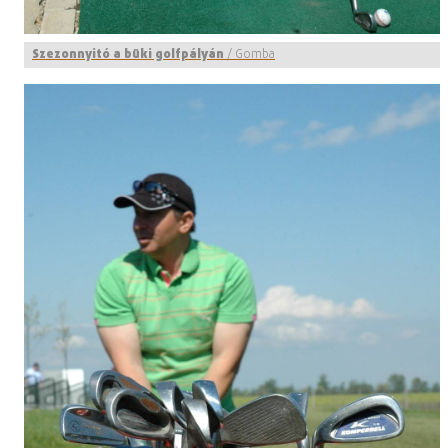
Szezonnyitó a büki golfpályán
/
Gomba