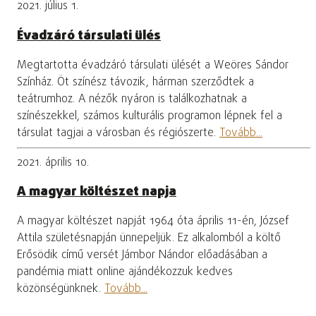
2021. július 1.
Évadzáró társulati ülés
Megtartotta évadzáró társulati ülését a Weöres Sándor
Színház. Öt színész távozik, hárman szerződtek a
teátrumhoz. A nézők nyáron is találkozhatnak a
színészekkel, számos kulturális programon lépnek fel a
társulat tagjai a városban és régiószerte.
Tovább...
2021. április 10.
A magyar költészet napja
A magyar költészet napját 1964 óta április 11-én, József
Attila születésnapján ünnepeljük. Ez alkalomból a költő
Erősödik című versét Jámbor Nándor előadásában a
pandémia miatt online ajándékozzuk kedves
közönségünknek.
Tovább...