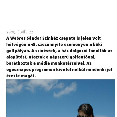
2009. április 22.
A Weöres Sándor Színház csapata is jelen volt
hétvégén a 18. szezonnyitó eseményen a büki
golfpályán. A színészek, a ház dolgozói tanulták az
alapütést, utaztak a népszerű golfautóval,
barátkoztak a média munkatársaival. Az
egésznapos programon kivétel nélkül mindenki jól
érezte magát.