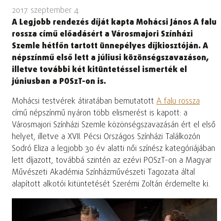
2017. szeptember 4.
A Legjobb rendezés díját kapta Mohácsi János A falu
rossza című előadásért a Városmajori Színházi
Szemle hétfőn tartott ünnepélyes díjkiosztóján. A
népszínmű első lett a júliusi közönségszavazáson,
illetve további két kitüntetéssel ismerték el
júniusban a POSzT-on is.
Mohácsi testvérek átiratában bemutatott
A falu rossza
című népszínmű nyáron több elismerést is kapott: a
Városmajori Színházi Szemle közönségszavazásán ért el első
helyet, illetve a XVII. Pécsi Országos Színházi Találkozón
Sodró Eliza a legjobb 30 év alatti női színész kategóriájában
lett díjazott, továbbá szintén az ezévi POSzT-on a Magyar
Művészeti Akadémia Színházművészeti Tagozata által
alapított alkotói kitüntetését Szerémi Zoltán érdemelte ki.