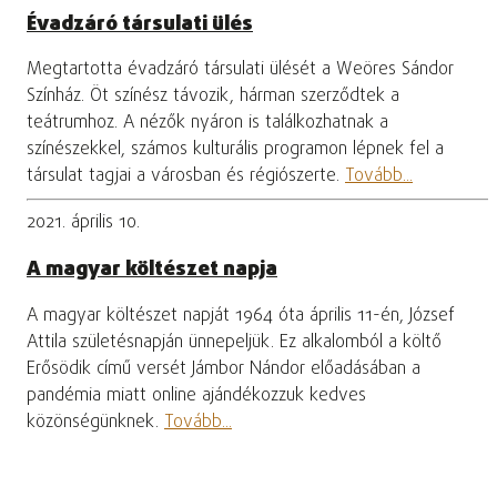
Évadzáró társulati ülés
Megtartotta évadzáró társulati ülését a Weöres Sándor
Színház. Öt színész távozik, hárman szerződtek a
teátrumhoz. A nézők nyáron is találkozhatnak a
színészekkel, számos kulturális programon lépnek fel a
társulat tagjai a városban és régiószerte.
Tovább...
2021. április 10.
A magyar költészet napja
A magyar költészet napját 1964 óta április 11-én, József
Attila születésnapján ünnepeljük. Ez alkalomból a költő
Erősödik című versét Jámbor Nándor előadásában a
pandémia miatt online ajándékozzuk kedves
közönségünknek.
Tovább...