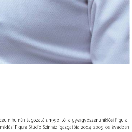
Líceum humán tagozatán. 1990-től a gyergyószentmiklósi Figura
tmiklósi Figura Stúdió Színház igazgatója 2004-2005-ös évadban