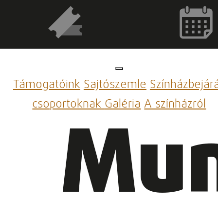
Támogatóink
Sajtószemle
Színházbejár
csoportoknak
Galéria
A színházról
Mun