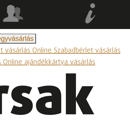
egyvásárlás
et vásárlás
Online Szabadbérlet vásárlás
s
Online ajándékkártya vásárlás
rsak