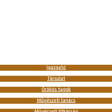
Igazgató
Társulat
Örökös tagok
Művészeti tanács
Művészeti titkárság