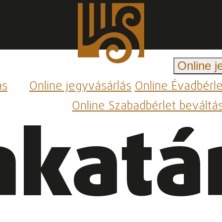
Online j
ás
Online jegyvásárlás
Online Évadbérl
Online Szabadbérlet beváltá
katá