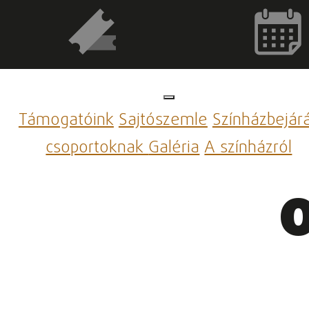
Támogatóink
Sajtószemle
Színházbejár
csoportoknak
Galéria
A színházról