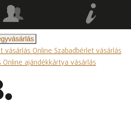
egyvásárlás
et vásárlás
Online Szabadbérlet vásárlás
s
Online ajándékkártya vásárlás
.