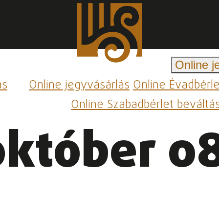
Online j
ás
Online jegyvásárlás
Online Évadbérl
Online Szabadbérlet beváltá
október 08