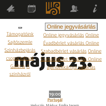
Online jegyvásárlás
Támogatóink
Online jegyvásárlás
Online
Sajtószemle
Évadbérlet vásárlás
Online
Színházbejárás
Szabadbérlet vásárlás
Online
május 23.
csoportoknak
Szabadbérlet beváltás
Online
Galéria
A
ajándékkártya vásárlás
színházról
19:00
Portugál