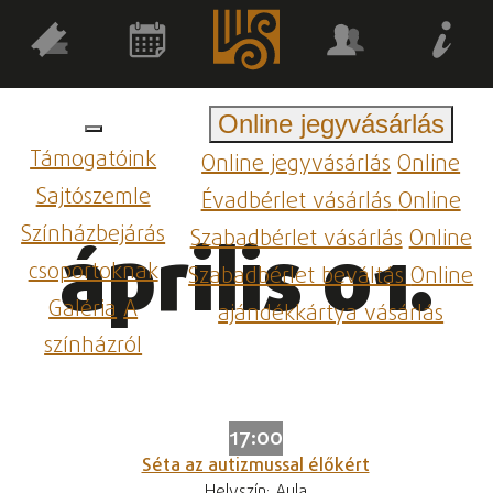
Online jegyvásárlás
Támogatóink
Online jegyvásárlás
Online
Sajtószemle
Évadbérlet vásárlás
Online
Színházbejárás
Szabadbérlet vásárlás
Online
április 01.
csoportoknak
Szabadbérlet beváltás
Online
Galéria
A
ajándékkártya vásárlás
színházról
17:00
Séta az autizmussal élőkért